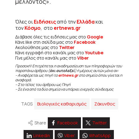
μέλλοντος».
Όλες οι
Ειδήσεις
από την
Ελλάδα
και
τον
Κόσμο
, στο
ertnews.gr
Διάβασε όλες τις ειδήσεις μας στο
Google
Κάνε like στη σελίδα μας στο
Facebook
Ακολούθησε μας στο
Twitter
Κάνε εγγραφή στο κανάλι μας στο
Youtube
Γίνε μέλος στο κανάλι μας στο
Viber
Προσοχή! Επιτρέπεται η αναδημοσίευση των πληροφοριών του
παραπάνω άρθρου (
όχι αυτολεξεί
) ή μέρους αυτών μόνο αν:
– Αναφέρεται ως πηγή το
ertnews.gr
στο σημείο όπου γίνεται η
αναφορά.
– Στο τέλος του άρθρου ως Πηγή
– Σε ένα από τα δύο σημεία να υπάρχει ενεργός σύνδεσμος
TAGS
Βιολογικός καθαρισμός
Ζάκυνθος
Share
Facebook
Twitter
Linkedin
Viber
WhatsApp