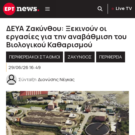
Μετάβαση
Live TV
σε
περιεχόμενο
ΔΕΥΑ Ζακύνθου: Ξεκινούν οι
εργασίες για την αναβάθμιση του
Βιολογικού Καθαρισμού
ΠΕΡΙΦΕΡΕΙΑΚΟΊ ΣΤΑΘΜΟΊ
ΖΑΚΥΝΘΟΣ
ΠΕΡΙΦΈΡΕΙΑ
29/06/26 16:49
Σύνταξη
Διονύσης Νέγκας