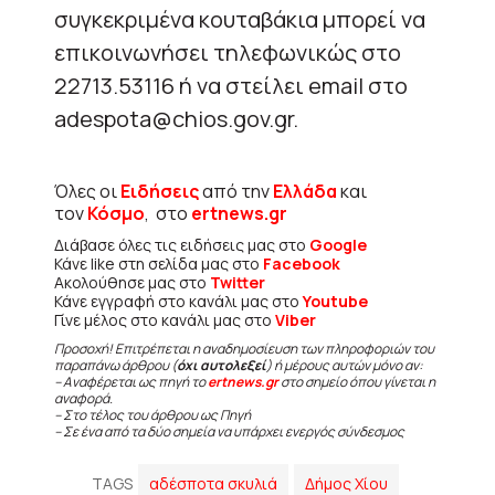
συγκεκριμένα κουταβάκια μπορεί να
επικοινωνήσει τηλεφωνικώς στο
22713.53116 ή να στείλει email στο
adespota@chios.gov.gr.
Όλες οι
Ειδήσεις
από την
Ελλάδα
και
τον
Κόσμο
, στο
ertnews.gr
Διάβασε όλες τις ειδήσεις μας στο
Google
Κάνε like στη σελίδα μας στο
Facebook
Ακολούθησε μας στο
Twitter
Κάνε εγγραφή στο κανάλι μας στο
Youtube
Γίνε μέλος στο κανάλι μας στο
Viber
Προσοχή! Επιτρέπεται η αναδημοσίευση των πληροφοριών του
παραπάνω άρθρου (
όχι αυτολεξεί
) ή μέρους αυτών μόνο αν:
– Αναφέρεται ως πηγή το
ertnews.gr
στο σημείο όπου γίνεται η
αναφορά.
– Στο τέλος του άρθρου ως Πηγή
– Σε ένα από τα δύο σημεία να υπάρχει ενεργός σύνδεσμος
TAGS
αδέσποτα σκυλιά
Δήμος Χίου