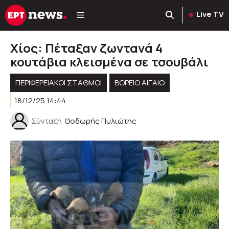
Μετάβαση
Live TV
σε
περιεχόμενο
Χίος: Πέταξαν ζωντανά 4
κουτάβια κλεισμένα σε τσουβάλι
ΠΕΡΙΦΕΡΕΙΑΚΟΊ ΣΤΑΘΜΟΊ
ΒΟΡΕΙΟ ΑΙΓΑΙΟ
18/12/25 14:44
Σύνταξη
Θοδωρής Πυλιώτης