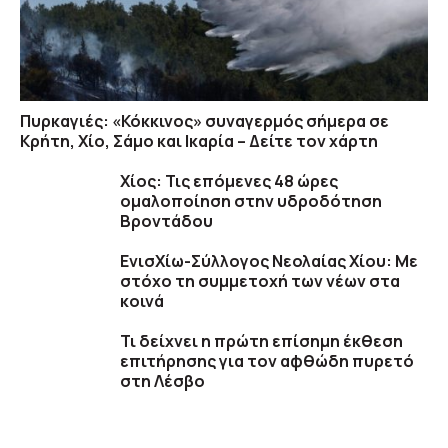
Πυρκαγιές: «Κόκκινος» συναγερμός σήμερα σε
Κρήτη, Χίο, Σάμο και Ικαρία – Δείτε τον χάρτη
Χίος: Τις επόμενες 48 ώρες
ομαλοποίηση στην υδροδότηση
Βροντάδου
ΕνισΧίω-Σύλλογος Νεολαίας Χίου: Με
στόχο τη συμμετοχή των νέων στα
κοινά
Τι δείχνει η πρώτη επίσημη έκθεση
επιτήρησης για τον αφθώδη πυρετό
στη Λέσβο