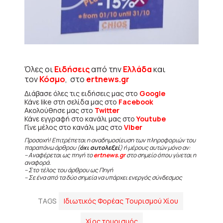
Όλες οι
Ειδήσεις
από την
Ελλάδα
και
τον
Κόσμο
, στο
ertnews.gr
Διάβασε όλες τις ειδήσεις μας στο
Google
Κάνε like στη σελίδα μας στο
Facebook
Ακολούθησε μας στο
Twitter
Κάνε εγγραφή στο κανάλι μας στο
Youtube
Γίνε μέλος στο κανάλι μας στο
Viber
Προσοχή! Επιτρέπεται η αναδημοσίευση των πληροφοριών του
παραπάνω άρθρου (
όχι αυτολεξεί
) ή μέρους αυτών μόνο αν:
– Αναφέρεται ως πηγή το
ertnews.gr
στο σημείο όπου γίνεται η
αναφορά.
– Στο τέλος του άρθρου ως Πηγή
– Σε ένα από τα δύο σημεία να υπάρχει ενεργός σύνδεσμος
TAGS
Ιδιωτικός Φορέας Τουρισμού Χίου
Χίος τουρισμός