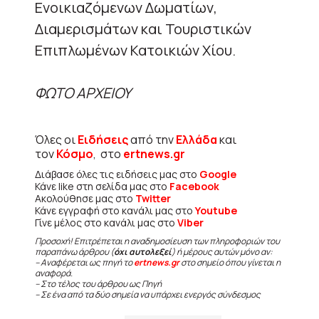
Ενοικιαζόμενων Δωματίων,
Διαμερισμάτων και Τουριστικών
Επιπλωμένων Κατοικιών Χίου.
ΦΩΤΟ ΑΡΧΕΙΟΥ
Όλες οι
Ειδήσεις
από την
Ελλάδα
και
τον
Κόσμο
, στο
ertnews.gr
Διάβασε όλες τις ειδήσεις μας στο
Google
Κάνε like στη σελίδα μας στο
Facebook
Ακολούθησε μας στο
Twitter
Κάνε εγγραφή στο κανάλι μας στο
Youtube
Γίνε μέλος στο κανάλι μας στο
Viber
Προσοχή! Επιτρέπεται η αναδημοσίευση των πληροφοριών του
παραπάνω άρθρου (
όχι αυτολεξεί
) ή μέρους αυτών μόνο αν:
– Αναφέρεται ως πηγή το
ertnews.gr
στο σημείο όπου γίνεται η
αναφορά.
– Στο τέλος του άρθρου ως Πηγή
– Σε ένα από τα δύο σημεία να υπάρχει ενεργός σύνδεσμος