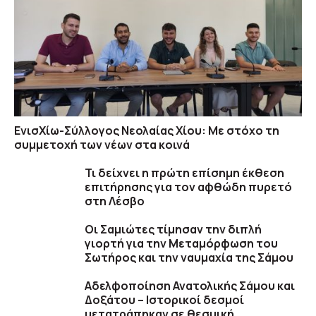
ΕνισΧίω-Σύλλογος Νεολαίας Χίου: Με στόχο τη
συμμετοχή των νέων στα κοινά
Τι δείχνει η πρώτη επίσημη έκθεση
επιτήρησης για τον αφθώδη πυρετό
στη Λέσβο
Οι Σαμιώτες τίμησαν την διπλή
γιορτή για την Μεταμόρφωση του
Σωτήρος και την ναυμαχία της Σάμου
Αδελφοποίηση Ανατολικής Σάμου και
Δοξάτου – Ιστορικοί δεσμοί
μετατράπηκαν σε θεσμική