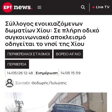
Μετάβαση
Live TV
σε
περιεχόμενο
Σύλλογος ενοικιαζόμενων
δωματίων Χίου: Σε πλήρη οδικό
συγκοινωνιακό αποκλεισμό
οδηγείται το νησί της Χίου
ΠΕΡΙΦΕΡΕΙΑΚΟΊ ΣΤΑΘΜΟΊ
ΒΟΡΕΙΟ ΑΙΓΑΙΟ
ΠΕΡΙΦΈΡΕΙΑ
14/05/26 12:48
Ενημέρωση
14/05 15:59
Σύνταξη
Θοδωρής Πυλιώτης