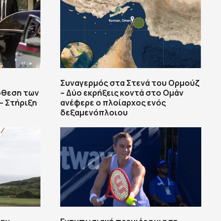
Συναγερμός στα Στενά του Ορμούζ
όθεση των
– Δύο εκρήξεις κοντά στο Ομάν
– Στήριξη
ανέφερε ο πλοίαρχος ενός
δεξαμενόπλοιου