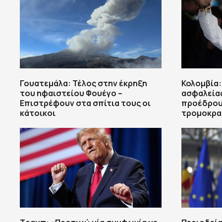
Γουατεμάλα: Τέλος στην έκρηξη
Κολομβία:
του ηφαιστείου Φουέγο –
ασφαλείας
Επιστρέφουν στα σπίτια τους οι
προέδρου 
κάτοικοι
τρομοκρα