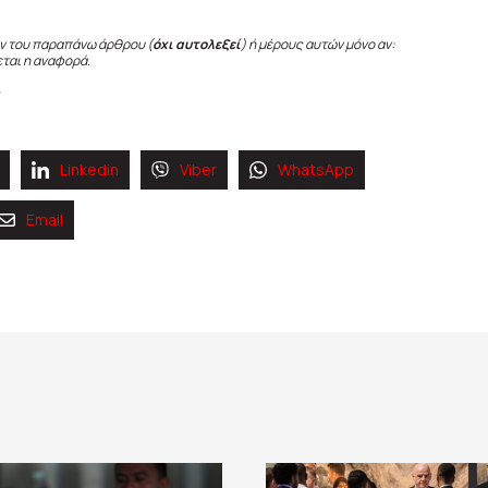
ν του παραπάνω άρθρου (
όχι αυτολεξεί
) ή μέρους αυτών μόνο αν:
εται η αναφορά.
Linkedin
Viber
WhatsApp
Email