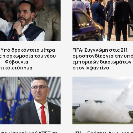
 Υπό δρακόντεια μέτρα
FIFA: Συγγνώμη στις 211
 η ορκωμοσία του νέου
ομοσπονδίες για την υπ
– Φόβοι για
εμπορικών δικαιωμάτων 
τικό χτύπημα
στον Ινφαντίνο