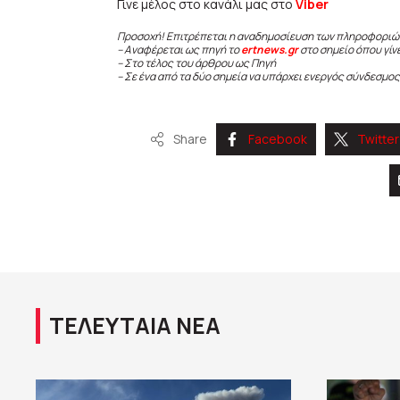
Γίνε μέλος στο κανάλι μας στο
Viber
Προσοχή! Επιτρέπεται η αναδημοσίευση των πληροφοριώ
– Αναφέρεται ως πηγή το
ertnews.gr
στο σημείο όπου γίν
– Στο τέλος του άρθρου ως Πηγή
– Σε ένα από τα δύο σημεία να υπάρχει ενεργός σύνδεσμος
Share
Facebook
Twitter
ΤΕΛΕΥΤΑΙΑ ΝΕΑ