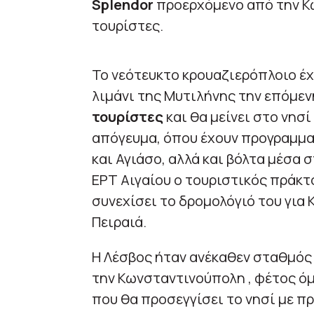
Splendor
προερχόμενο από την Κ
τουρίστες.
Το νεότευκτο κρουαζιερόπλοιο έχ
λιμάνι της Μυτιλήνης την επόμεν
τουρίστες
και θα μείνει στο νησί
απόγευμα, όπου έχουν προγραμματ
και Αγιάσο, αλλά και βόλτα μέσα
ΕΡΤ Αιγαίου ο τουριστικός πράκτ
συνεχίσει το δρομολόγιό του για 
Πειραιά.
Η Λέσβος ήταν ανέκαθεν σταθμός
την Κωνσταντινούπολη , φέτος 
που θα προσεγγίσει το νησί με π