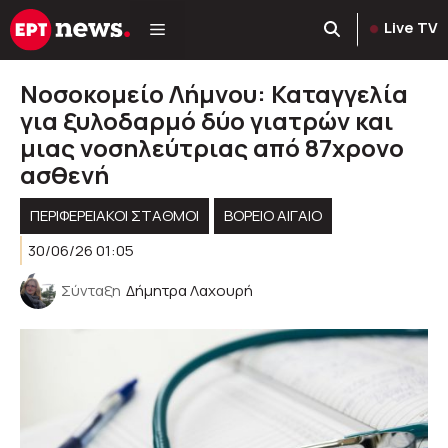
Μετάβαση
Live TV
σε
περιεχόμενο
Νοσοκομείο Λήμνου: Καταγγελία
για ξυλοδαρμό δύο γιατρών και
μιας νοσηλεύτριας από 87χρονο
ασθενή
ΠΕΡΙΦΕΡΕΙΑΚΟΊ ΣΤΑΘΜΟΊ
ΒΟΡΕΙΟ ΑΙΓΑΙΟ
30/06/26 01:05
Σύνταξη
Δήμητρα Λαχουρή