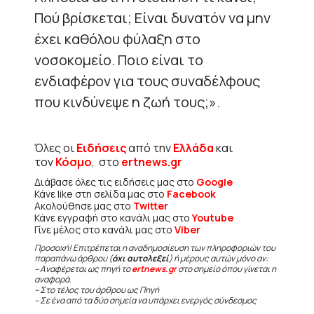
Πού βρίσκεται; Είναι δυνατόν να μην
έχει καθόλου φύλαξη στο
νοσοκομείο. Ποιο είναι το
ενδιαφέρον για τους συναδέλφους
που κινδύνεψε η ζωή τους;».
Όλες οι
Ειδήσεις
από την
Ελλάδα
και
τον
Κόσμο
, στο
ertnews.gr
Διάβασε όλες τις ειδήσεις μας στο
Google
Κάνε like στη σελίδα μας στο
Facebook
Ακολούθησε μας στο
Twitter
Κάνε εγγραφή στο κανάλι μας στο
Youtube
Γίνε μέλος στο κανάλι μας στο
Viber
Προσοχή! Επιτρέπεται η αναδημοσίευση των πληροφοριών του
παραπάνω άρθρου (
όχι αυτολεξεί
) ή μέρους αυτών μόνο αν:
– Αναφέρεται ως πηγή το
ertnews.gr
στο σημείο όπου γίνεται η
αναφορά.
– Στο τέλος του άρθρου ως Πηγή
– Σε ένα από τα δύο σημεία να υπάρχει ενεργός σύνδεσμος