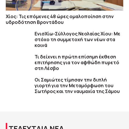
Χίος: Τις επόμενες 48 ώρες ομαλοποίηση στην
υδροδότηση Βροντάδου
ΕνισΧίω-Σύλλογος Νεολαίας Χίου: Με
στόχο τη συμμετοχή των νέων στα
κοινά
Τι δείχνει η πρώτη επίσημη έκθεση
επιτήρησης για τον αφθώδη πυρετό
στη Λέσβο
Οι Σαμιώτες τίμησαν την διπλή
γιορτή για την Μεταμόρφωση του
Σωτήρος και την ναυμαχία της Σάμου
ΤΕΛΕΥΤΑΙΑ ΝΕΑ