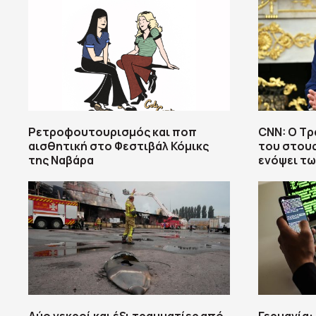
Ρετροφουτουρισμός και ποπ
CNN: Ο Τρ
αισθητική στο Φεστιβάλ Κόμικς
του στου
της Ναβάρα
ενόψει τω