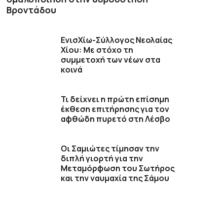
Βροντάδου
ΕνισΧίω-Σύλλογος Νεολαίας
Χίου: Με στόχο τη
συμμετοχή των νέων στα
κοινά
Τι δείχνει η πρώτη επίσημη
έκθεση επιτήρησης για τον
αφθώδη πυρετό στη Λέσβο
Οι Σαμιώτες τίμησαν την
διπλή γιορτή για την
Μεταμόρφωση του Σωτήρος
και την ναυμαχία της Σάμου