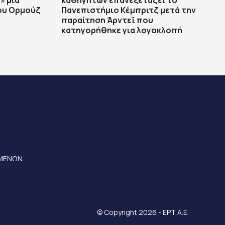
» μια
καθηγητών επανεξετάζει το
του Ορμούζ
Πανεπιστήμιο Κέμπριτζ μετά την
παραίτηση Άρντεϊ που
κατηγορήθηκε για λογοκλοπή
ΟΜΕΝΩΝ
© Copyright 2026 - ΕΡΤ Α.Ε.