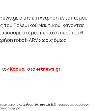
news.gr, στην επιχείρηση εντοπισμού
ς του Πολεμικού Ναυτικού, κάνοντας
ειώσουμε ότι μια περιοχή περίπου 6
 χρήση robot-ARV χωρίς όμως
ι τον
Κόσμο
, στο
ertnews.gr
ν του παραπάνω άρθρου (
όχι αυτολεξεί
) ή μέρους αυτών μόνο αν:
εται η αναφορά.