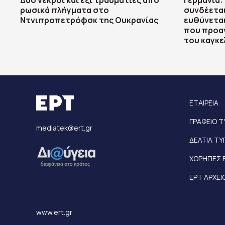
Δύο νεκροί και έξι τραυματίες από
Γερμανία:
ρωσικά πλήγματα στο
συνδέεται
Ντνιπροπετρόφσκ της Ουκρανίας
ευθύνεται
που προαν
του καγκε
ΕΤΑΙΡΕΙΑ
ΓΡΑΦΕΙΟ 
mediatek@ert.gr
ΔΕΛΤΙΑ Τ
ΧΟΡΗΓΙΕΣ 
ΕΡΤ ΑΡΧΕΙ
www.ert.gr