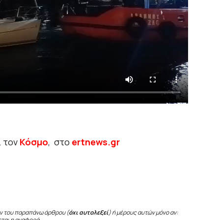
ι τον
Κόσμο
, στο
ertnews.gr
ν του παραπάνω άρθρου (
όχι αυτολεξεί
) ή μέρους αυτών μόνο αν:
εται η αναφορά.