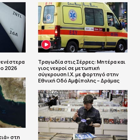
θενέστερα
Τραγωδία στις Σέρρες: Μητέρα και
το 2026
γιος νεκροί σε μετωπική
σύγκρουση Ι.Χ. με φορτηγό στην
Εθνική Οδό Αμφίπολης – Δράμας
τιά» στη