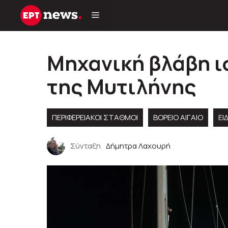
Μετάβαση
σε
περιεχόμενο
Μηχανική βλάβη ι
της Μυτιλήνης
ΠΕΡΙΦΕΡΕΙΑΚΟΊ ΣΤΑΘΜΟΊ
ΒΟΡΕΙΟ ΑΙΓΑΙΟ
ΕΙ
Σύνταξη
Δήμητρα Λαχουρή