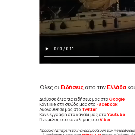
Όλες οι
Ειδήσεις
από την
Ελλάδα
κα
Διάβασε όλες τις ειδήσεις μας στο
Google
Κάνε like στη σελίδα μας στο
Facebook
Ακολούθησε μας στο
Twitter
Κάνε εγγραφή στο κανάλι μας στο
Youtube
Γίνε μέλος στο κανάλι μας στο
Viber
Προσοχή! Επιτρέπεται η αναδημοσίευση των πληροφοριώ
– Αναφέρεται ως πηγή το
ertnews.gr
στο σημείο όπου γίν