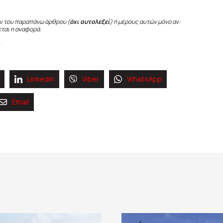
ν του παραπάνω άρθρου (
όχι αυτολεξεί
) ή μέρους αυτών μόνο αν:
εται η αναφορά.
Linkedin
Viber
WhatsApp
Email