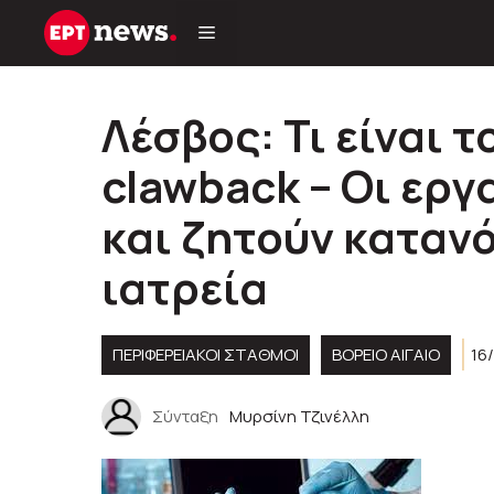
Μετάβαση
σε
περιεχόμενο
Λέσβος: Τι είναι τ
clawback – Οι ερ
και ζητούν κατανό
ιατρεία
ΠΕΡΙΦΕΡΕΙΑΚΟΊ ΣΤΑΘΜΟΊ
ΒΟΡΕΙΟ ΑΙΓΑΙΟ
16
Σύνταξη
Μυρσίνη Τζινέλλη