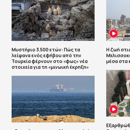
Μυστήριο 3.500 ετών: Πώς τα
Η ζωή στι
λείψανα ενός εφήβου από την
Μελισσοκό
Τουρκία φέρνουν στο «φως» νέα
μέσα στα 
στοιχεία για τη «μινωική έκρηξη»
Εξαρθρώθ