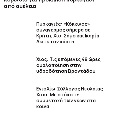
από αμέλεια
Πυρκαγιές: «Κόκκινος»
συναγερμός σήμερα σε
Κρήτη, Χίο, Σάμο και Ικαρία –
Δείτε τον χάρτη
Χίος: Τις επόμενες 48 ώρες
ομαλοποίηση στην
υδροδότηση Βροντάδου
ΕνισΧίω-Σύλλογος Νεολαίας
Χίου: Με στόχο τη
συμμετοχή των νέων στα
κοινά