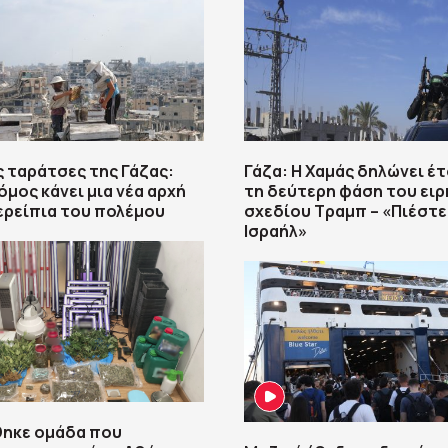
ς ταράτσες της Γάζας:
Γάζα: Η Χαμάς δηλώνει έτ
μος κάνει μια νέα αρχή
τη δεύτερη φάση του ει
ερείπια του πολέμου
σχεδίου Τραμπ – «Πιέστε
Ισραήλ»
ηκε ομάδα που