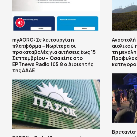
myAGRO: Σε λειτουργία η
Αναστολή 
πλατφόρμα – Νωρίτερα οι
αιολικού 
προκαταβολές για αιτήσεις έως 15
τη μεγάλη
Σεπτεμβρίου – Όσα είπε στο
Προφυλακί
ΕΡΤnews Radio 105,8 ο Διοικητής
κατηγορο
της ΑΑΔΕ
Βρετανία: