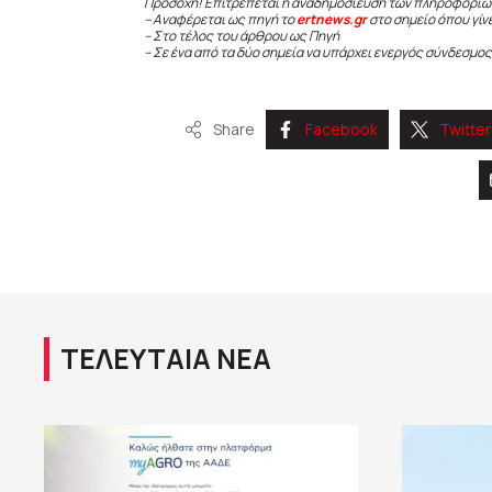
Προσοχή! Επιτρέπεται η αναδημοσίευση των πληροφοριώ
– Αναφέρεται ως πηγή το
ertnews.gr
στο σημείο όπου γίν
– Στο τέλος του άρθρου ως Πηγή
– Σε ένα από τα δύο σημεία να υπάρχει ενεργός σύνδεσμος
Share
Facebook
Twitter
ΤΕΛΕΥΤΑΙΑ ΝΕΑ