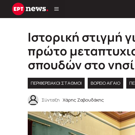
Μετάβαση
σε
περιεχόμενο
Ιστορική στιγμή γ
πρώτο μεταπτυχι
σπουδών στο νησί
ΠΕΡΙΦΕΡΕΙΑΚΟΊ ΣΤΑΘΜΟΊ
ΒΟΡΕΙΟ ΑΙΓΑΙΟ
ΠΕ
Σύνταξη
Χάρης Ζαβουδάκης