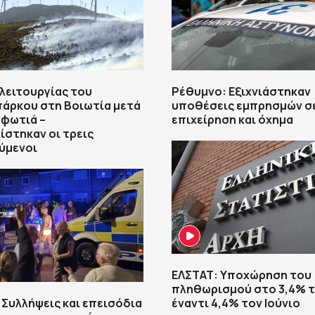
λειτουργίας του
Ρέθυμνο: Εξιχνιάστηκαν
πάρκου στη Βοιωτία μετά
υποθέσεις εμπρησμών σ
 φωτιά –
επιχείρηση και όχημα
στηκαν οι τρεις
ύμενοι
ΕΛΣΤΑΤ: Υποχώρηση του
πληθωρισμού στο 3,4% τ
 Συλλήψεις και επεισόδια
έναντι 4,4% τον Ιούνιο