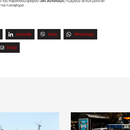
ν του παραπάνω άρθρου (
όχι αυτολεξεί
) ή μέρους αυτών μόνο αν:
εται η αναφορά.
Linkedin
Viber
WhatsApp
Email