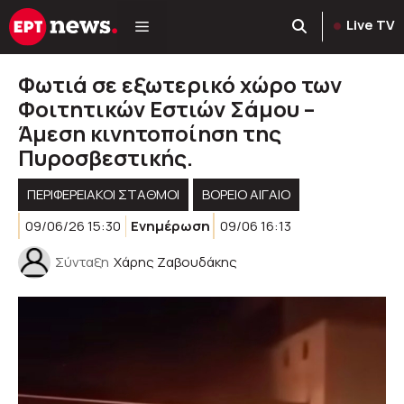
Μετάβαση
Live TV
σε
περιεχόμενο
Φωτιά σε εξωτερικό χώρο των
Φοιτητικών Εστιών Σάμου –
Άμεση κινητοποίηση της
Πυροσβεστικής.
ΠΕΡΙΦΕΡΕΙΑΚΟΊ ΣΤΑΘΜΟΊ
ΒΟΡΕΙΟ ΑΙΓΑΙΟ
09/06/26 15:30
Ενημέρωση
09/06 16:13
Σύνταξη
Χάρης Ζαβουδάκης