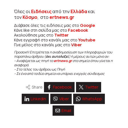
Όλες οι
Ειδήσεις
από την
Ελλάδα
και
τον
Κόσμο
, στο
ertnews.gr
Διάβασε όλες τις ειδήσεις μας στο
Google
Κάνε like στη σελίδα μας στο
Facebook
Ακολούθησε μας στο
Twitter
Κάνε εγγραφή στο κανάλι μας στο
Youtube
Γίνε μέλος στο κανάλι μας στο
Viber
Προσοχή! Επιτρέπεται η αναδημοσίευση των πληροφοριών του
παραπάνω άρθρου (
όχι αυτολεξεί
) ή μέρους αυτών μόνο αν:
– Αναφέρεται ως πηγή το
ertnews.gr
στο σημείο όπου γίνεται η
αναφορά.
– Στο τέλος του άρθρου ως Πηγή
– Σε ένα από τα δύο σημεία να υπάρχει ενεργός σύνδεσμος
Share
Facebook
Twitter
Linkedin
Viber
WhatsApp
Email