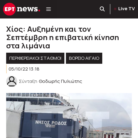
Μετάβαση
Live TV
σε
περιεχόμενο
Χίος: Αυξημένη και τον
Σεπτέμβρη η επιβατική κίνηση
στα λιμάνια
ΠΕΡΙΦΕΡΕΙΑΚΟΊ ΣΤΑΘΜΟΊ
ΒΟΡΕΙΟ ΑΙΓΑΙΟ
05/10/22 13:18
Σύνταξη
Θοδωρής Πυλιώτης