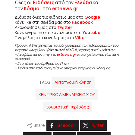
Όλες οι
Ειδήσεις
από την
Ελλάδα
και
τον
Κόσμο
, στο
ertnews.gr
Διάβασε όλες τις ειδήσεις μας στο
Google
Κάνε like στη σελίδα μας στο
Facebook
Ακολούθησε μας στο
Twitter
Κάνε εγγραφή στο κανάλι μας στο
Youtube
Γίνε μέλος στο κανάλι μας στο
Viber
Προσοχή! Επιτρέπεται η αναδημοσίευση των πληροφοριών του
παραπάνω άρθρου (
όχι αυτολεξεί
) ή μέρους αυτών μόνο αν:
– Αναφέρεται ως πηγή το
ertnews.gr
στο σημείο όπου γίνεται η
αναφορά.
– Στο τέλος του άρθρου ως Πηγή
– Σε ένα από τα δύο σημεία να υπάρχει ενεργός σύνδεσμος
TAGS
Ακτοπλοϊκή κίνηση
ΚΕΝΤΡΙΚΟ ΛΙΜΕΝΑΡΧΕΙΟ ΧΙΟΥ
τουριστική περίοδος
Share
Facebook
Twitter