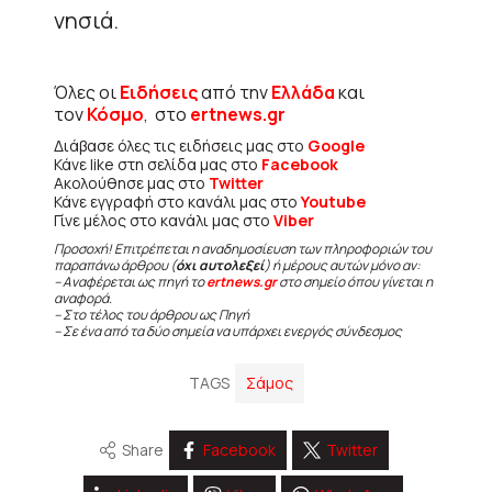
νησιά.
Όλες οι
Ειδήσεις
από την
Ελλάδα
και
τον
Κόσμο
, στο
ertnews.gr
Διάβασε όλες τις ειδήσεις μας στο
Google
Κάνε like στη σελίδα μας στο
Facebook
Ακολούθησε μας στο
Twitter
Κάνε εγγραφή στο κανάλι μας στο
Youtube
Γίνε μέλος στο κανάλι μας στο
Viber
Προσοχή! Επιτρέπεται η αναδημοσίευση των πληροφοριών του
παραπάνω άρθρου (
όχι αυτολεξεί
) ή μέρους αυτών μόνο αν:
– Αναφέρεται ως πηγή το
ertnews.gr
στο σημείο όπου γίνεται η
αναφορά.
– Στο τέλος του άρθρου ως Πηγή
– Σε ένα από τα δύο σημεία να υπάρχει ενεργός σύνδεσμος
TAGS
Σάμος
Share
Facebook
Twitter