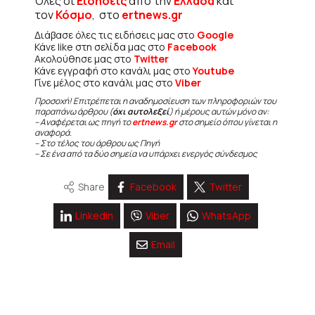
Όλες οι
Ειδήσεις
από την
Ελλάδα
και
τον
Κόσμο
, στο
ertnews.gr
Διάβασε όλες τις ειδήσεις μας στο
Google
Κάνε like στη σελίδα μας στο
Facebook
Ακολούθησε μας στο
Twitter
Κάνε εγγραφή στο κανάλι μας στο
Youtube
Γίνε μέλος στο κανάλι μας στο
Viber
Προσοχή! Επιτρέπεται η αναδημοσίευση των πληροφοριών του
παραπάνω άρθρου (
όχι αυτολεξεί
) ή μέρους αυτών μόνο αν:
– Αναφέρεται ως πηγή το
ertnews.gr
στο σημείο όπου γίνεται η
αναφορά.
– Στο τέλος του άρθρου ως Πηγή
– Σε ένα από τα δύο σημεία να υπάρχει ενεργός σύνδεσμος
Share
Facebook
Twitter
Linkedin
Viber
WhatsApp
Email