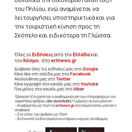
του Πηλίου, ενώ αναμένεται να
λειτουργήσει υποστηρικτικά και για
την τουριστική κίνηση προς τη
Σκόπελο και ειδικότερα τη Γλώσσα.
Όλες οι
Ειδήσεις
από την
Ελλάδα
και
τον
Κόσμο
, στο
ertnews.gr
Διάβασε όλες τις ειδήσεις μας στο
Google
Κάνε like στη σελίδα μας στο
Facebook
Ακολούθησε μας στο
Twitter
Κάνε εγγραφή στο κανάλι μας στο
Youtube
Γίνε μέλος στο κανάλι μας στο
Viber
Προσοχή! Επιτρέπεται η αναδημοσίευση των πληροφοριών του
παραπάνω άρθρου (
όχι αυτολεξεί
) ή μέρους αυτών μόνο αν:
– Αναφέρεται ως πηγή το
ertnews.gr
στο σημείο όπου γίνεται η
αναφορά.
– Στο τέλος του άρθρου ως Πηγή
– Σε ένα από τα δύο σημεία να υπάρχει ενεργός σύνδεσμος