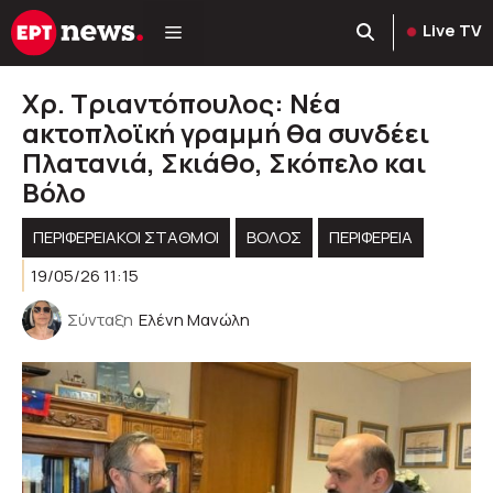
Μετάβαση
Live TV
σε
περιεχόμενο
Χρ. Τριαντόπουλος: Νέα
ακτοπλοϊκή γραμμή θα συνδέει
Πλατανιά, Σκιάθο, Σκόπελο και
Βόλο
ΠΕΡΙΦΕΡΕΙΑΚΟΊ ΣΤΑΘΜΟΊ
ΒΟΛΟΣ
ΠΕΡΙΦΈΡΕΙΑ
19/05/26 11:15
Σύνταξη
Ελένη Μανώλη