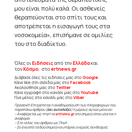
μου είναι πολύ καλά. Οι ασθενείς
θεραπεύονται στο σπίτι τους και
αποτρέπεται η εισαγωγή τους στα
νοσοκομεία», επισήμανε σε ομιλίες
του στο διαδίκτυο.
Όλες οι
Ειδήσεις
από την
Ελλάδα
και
τον
Κόσμο
, στο
ertnews.gr
Διάβασε όλες τις ειδήσεις μας στο
Google
Κάνε like στη σελίδα μας στο
Facebook
Ακολούθησε μας στο
Twitter
Κάνε εγγραφή στο κανάλι μας στο
Youtube
Γίνε μέλος στο κανάλι μας στο
Viber
Προσοχή! Επιτρέπεται η αναδημοσίευση των πληροφοριών του
παραπάνω άρθρου (
όχι αυτολεξεί
) ή μέρους αυτών μόνο αν:
– Αναφέρεται ως πηγή το
ertnews.gr
στο σημείο όπου γίνεται η
αναφορά.
– Στο τέλος του άρθρου ως Πηγή
– Σε ένα από τα δύο σημεία να υπάρχει ενεργός σύνδεσμος