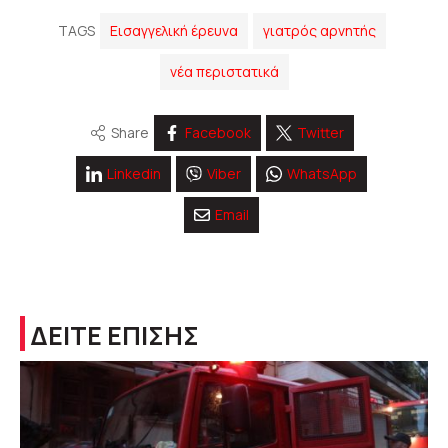
TAGS
Eισαγγελική έρευνα
γιατρός αρνητής
νέα περιστατικά
Share
Facebook
Twitter
Linkedin
Viber
WhatsApp
Email
ΔΕΙΤΕ ΕΠΙΣΗΣ