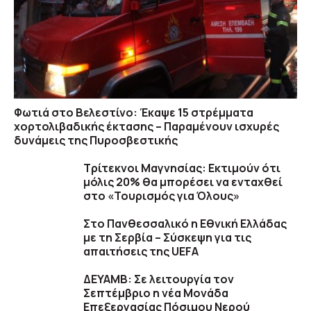
Φωτιά στο Βελεστίνο: Έκαψε 15 στρέμματα
χορτολιβαδικής έκτασης – Παραμένουν ισχυρές
δυνάμεις της Πυροσβεστικής
Τρίτεκνοι Μαγνησίας: Εκτιμούν ότι
μόλις 20% θα μπορέσει να ενταχθεί
στο «Τουρισμός για Όλους»
Στο Πανθεσσαλικό η Εθνική Ελλάδας
με τη Σερβία – Σύσκεψη για τις
απαιτήσεις της UEFA
ΔΕΥΑΜΒ: Σε λειτουργία τον
Σεπτέμβριο η νέα Μονάδα
Επεξεργασίας Πόσιμου Νερού