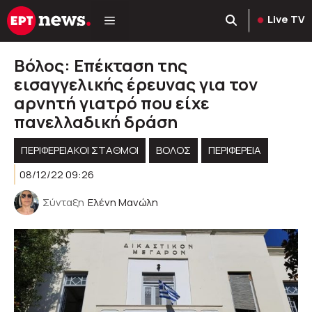
Μετάβαση
Live TV
σε
περιεχόμενο
Βόλος: Επέκταση της
εισαγγελικής έρευνας για τον
αρνητή γιατρό που είχε
πανελλαδική δράση
ΠΕΡΙΦΕΡΕΙΑΚΟΊ ΣΤΑΘΜΟΊ
ΒΟΛΟΣ
ΠΕΡΙΦΈΡΕΙΑ
08/12/22 09:26
Σύνταξη
Ελένη Μανώλη