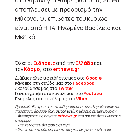
στο λιμάνι για 9 ώρες και στις 21: θα
αποπλεύσει με προορισμό την
Μύκονο. Οι επιβάτες του κυρίως
είναι από ΗΠΑ, Ηνωμένο Βασίλειο και
Μεξικό.
Όλες οι
Ειδήσεις
από την
Ελλάδα
και
τον
Κόσμο
, στο
ertnews.gr
Διάβασε όλες τις ειδήσεις μας στο
Google
Κάνε like στη σελίδα μας στο
Facebook
Ακολούθησε μας στο
Twitter
Κάνε εγγραφή στο κανάλι μας στο
Youtube
Γίνε μέλος στο κανάλι μας στο
Viber
Προσοχή! Επιτρέπεται η αναδημοσίευση των πληροφοριών του
παραπάνω άρθρου (
όχι αυτολεξεί
) ή μέρους αυτών μόνο αν:
– Αναφέρεται ως πηγή το
ertnews.gr
στο σημείο όπου γίνεται η
αναφορά.
– Στο τέλος του άρθρου ως Πηγή
– Σε ένα από τα δύο σημεία να υπάρχει ενεργός σύνδεσμος