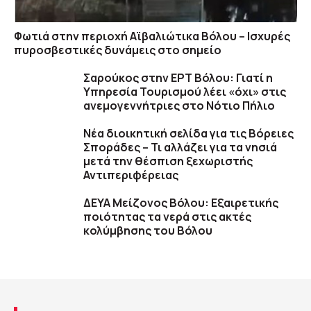
Φωτιά στην περιοχή Αϊβαλιώτικα Βόλου – Ισχυρές
πυροσβεστικές δυνάμεις στο σημείο
Σαρούκος στην ΕΡΤ Βόλου: Γιατί η
Υπηρεσία Τουρισμού λέει «όχι» στις
ανεμογεννήτριες στο Νότιο Πήλιο
Νέα διοικητική σελίδα για τις Βόρειες
Σποράδες – Τι αλλάζει για τα νησιά
μετά την θέσπιση ξεχωριστής
Αντιπεριφέρειας
ΔΕΥΑ Μείζονος Βόλου: Εξαιρετικής
ποιότητας τα νερά στις ακτές
κολύμβησης του Βόλου