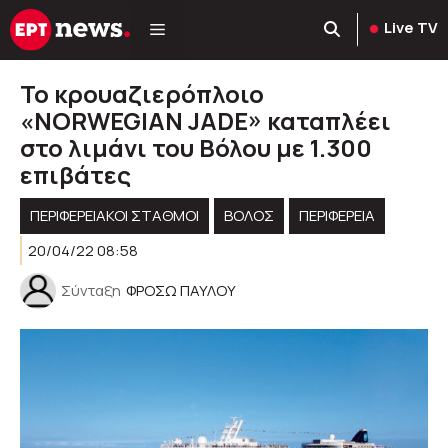
Μετάβαση
Live TV
σε
περιεχόμενο
Το κρουαζιερόπλοιο
«NORWEGIAN JADE» καταπλέει
στο λιμάνι του Βόλου με 1.300
επιβάτες
ΠΕΡΙΦΕΡΕΙΑΚΟΊ ΣΤΑΘΜΟΊ
ΒΟΛΟΣ
ΠΕΡΙΦΈΡΕΙΑ
20/04/22 08:58
Σύνταξη
ΦΡΟΣΩ ΠΑΥΛΟΥ