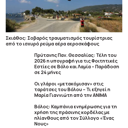
Σκιάθος: Σοβαρός τραυματισμός τουρίστριας
από το ισχυρό ρεύμα αέρα αεροσκάφους
Πρύτανης Παν. Θεσσαλίας: Τέλη του
2026 η υπογραφή για τις Φοιτητικές
Εστίες σε Βόλο και Λαμία – Παράδοση
σε 24 μήνες
Οι γλάροι «μετακόμισαν» στις
ταράτσες του Βόλου – Τι εξηγεί η
Μαρία Γιαννιώτη από την ΑΝΙΜΑ
Βόλος: Καμπάνια ενημέρωσης για τη
χρήση της πράσινης κορδέλας με
ηλίανθους από τον Σύλλογο «Ένας
Νους»