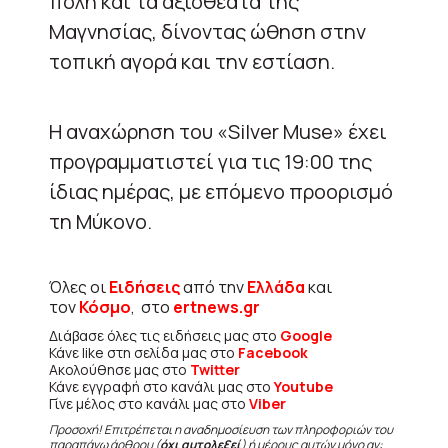
πόλη και τα αξιοθέατα της
Μαγνησίας, δίνοντας ώθηση στην
τοπική αγορά και την εστίαση.
Η αναχώρηση του «Silver Muse» έχει
προγραμματιστεί για τις 19:00 της
ίδιας ημέρας, με επόμενο προορισμό
τη Μύκονο.
Όλες οι
Ειδήσεις
από την
Ελλάδα
και
τον
Κόσμο
, στο
ertnews.gr
Διάβασε όλες τις ειδήσεις μας στο
Google
Κάνε like στη σελίδα μας στο
Facebook
Ακολούθησε μας στο
Twitter
Κάνε εγγραφή στο κανάλι μας στο
Youtube
Γίνε μέλος στο κανάλι μας στο
Viber
Προσοχή! Επιτρέπεται η αναδημοσίευση των πληροφοριών του
παραπάνω άρθρου (
όχι αυτολεξεί
) ή μέρους αυτών μόνο αν: