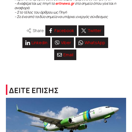
– Αναφέρεται ως πηγή το
ertnews.gr
στο σημείο όπου γίνεται η
αναφορά.
– Στο τέλος του άρθρου ως Πηγή
– Σε ένα από τα δύο σημεία να υπάρχει ενεργός σύνδεσμος
Share
Facebook
Twitter
Linkedin
Viber
WhatsApp
Email
ΔΕΙΤΕ ΕΠΙΣΗΣ