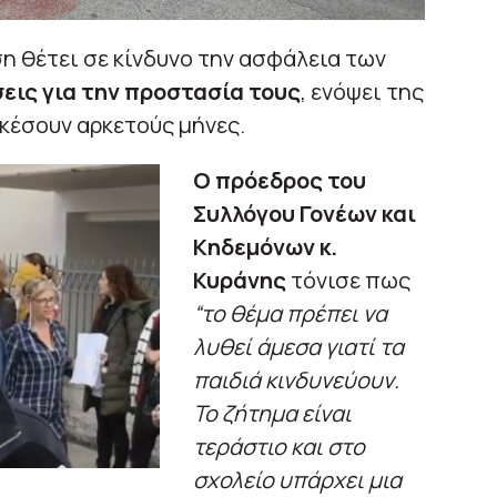
ση θέτει σε κίνδυνο την ασφάλεια των
εις για την προστασία τους
, ενόψει της
κέσουν αρκετούς μήνες.
Ο πρόεδρος του
Συλλόγου Γονέων και
Κηδεμόνων κ.
Κυράνης
τόνισε πως
“το θέμα πρέπει να
λυθεί άμεσα γιατί τα
παιδιά κινδυνεύουν.
Το ζήτημα είναι
τεράστιο και στο
σχολείο υπάρχει μια