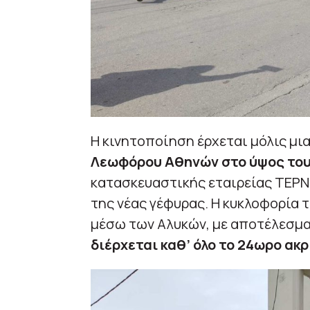
Η κινητοποίηση έρχεται μόλις μι
Λεωφόρου Αθηνών στο ύψος του
κατασκευαστικής εταιρείας ΤΕΡΝΑ
της νέας γέφυρας. Η κυκλοφορία 
μέσω των Αλυκών, με αποτέλεσμ
διέρχεται καθ’ όλο το 24ωρο ακρ