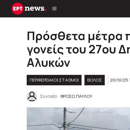
Μετάβαση
σε
περιεχόμενο
Πρόσθετα μέτρα π
γονείς του 27ου 
Αλυκών
ΠΕΡΙΦΕΡΕΙΑΚΟΊ ΣΤΑΘΜΟΊ
ΒΟΛΟΣ
20/10/25 
Σύνταξη
ΦΡΟΣΩ ΠΑΥΛΟΥ