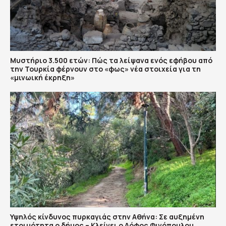
Μυστήριο 3.500 ετών: Πώς τα λείψανα ενός εφήβου από
την Τουρκία φέρνουν στο «φως» νέα στοιχεία για τη
«μινωική έκρηξη»
Υψηλός κίνδυνος πυρκαγιάς στην Αθήνα: Σε αυξημένη
ετοιμότητα ο δήμος – Κλείνει ο Λόφος Φινόπουλου