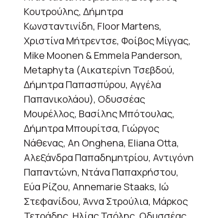
Κουτρούλης, Δήμητρα
Κωνσταντινίδη, Floor Martens,
Χριστίνα Μήτρεντσε, Φοίβος Μίγγας,
Mike Moonen & Emmela Panderson,
Metaphyta (Αικατερίνη Τσεβδού,
Δήμητρα Παπασπύρου, Αγγέλα
Παπανικολάου), Οδυσσέας
Μουρέλλος, Βασίλης Μπότουλας,
Δήμητρα Μπουρίτσα, Γιώργος
Νάθενας, An Onghena, Eliana Otta,
Αλεξάνδρα Παπαδημητρίου, Αντιγόνη
Παπαντώνη, Ντάνα Παπαχρήστου,
Εύα Ρίζου, Annemarie Staaks, Ιώ
Στεφανίδου, Άννα Στρούλια, Μάρκος
Τετράδης, Ηλίας Τσόλης, Οδυσσέας