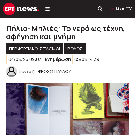
Μετάβαση
Live TV
σε
περιεχόμενο
Πήλιο- Μηλιές: Το νερό ως τέχνη,
αφήγηση και μνήμη
ΠΕΡΙΦΕΡΕΙΑΚΟΊ ΣΤΑΘΜΟΊ
ΒΟΛΟΣ
04/08/25 09:07
Ενημέρωση
05/08 14:39
Σύνταξη
ΦΡΟΣΩ ΠΑΥΛΟΥ