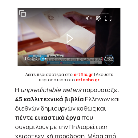
Δείτε περισσότερα στο
ertflix.gr
| Ακούστε
περισσότερα στο
ertecho.gr
Η
unpredictable waters
παρουσιάζει
45 καλλιτεχνικά βιβλία
Ελλήνων και
διεθνών δημιουργών καθώς και
πέντε εικαστικά έργα
που
συνομιλούν με την Πηλιορείτικη
χειροτεχνική παράδοση. Μέσα από