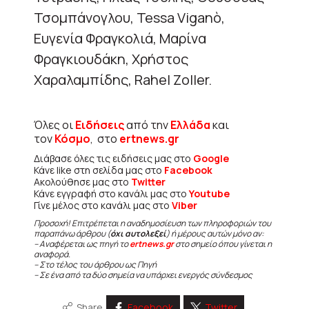
Τσομπάνογλου, Tessa Viganò,
Ευγενία Φραγκολιά, Μαρίνα
Φραγκιουδάκη, Χρήστος
Χαραλαμπίδης, Rahel Zoller.
Όλες οι
Ειδήσεις
από την
Ελλάδα
και
τον
Κόσμο
, στο
ertnews.gr
Διάβασε όλες τις ειδήσεις μας στο
Google
Κάνε like στη σελίδα μας στο
Facebook
Ακολούθησε μας στο
Twitter
Κάνε εγγραφή στο κανάλι μας στο
Youtube
Γίνε μέλος στο κανάλι μας στο
Viber
Προσοχή! Επιτρέπεται η αναδημοσίευση των πληροφοριών του
παραπάνω άρθρου (
όχι αυτολεξεί
) ή μέρους αυτών μόνο αν:
– Αναφέρεται ως πηγή το
ertnews.gr
στο σημείο όπου γίνεται η
αναφορά.
– Στο τέλος του άρθρου ως Πηγή
– Σε ένα από τα δύο σημεία να υπάρχει ενεργός σύνδεσμος
Share
Facebook
Twitter