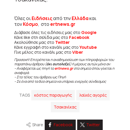
Όλες οι
Ειδήσεις
από την
Ελλάδα
και
τον
Κόσμο
, στο
ertnews.gr
Διάβασε όλες τις ειδήσεις μας στο
Google
Κάνε like στη σελίδα μας στο
Facebook
Ακολούθησε μας στο
Twitter
Κάνε εγγραφή στο κανάλι μας στο
Youtube
Γίνε μέλος στο κανάλι μας στο
Viber
Προσοχή! Επιτρέπεται η αναδημοσίευση των πληροφοριών του
παραπάνω άρθρου (
όχι αυτολεξεί
) ή μέρους αυτών μόνο αν:
– Αναφέρεται ως πηγή το
ertnews.gr
στο σημείο όπου γίνεται η
αναφορά.
– Στο τέλος του άρθρου ως Πηγή
– Σε ένα από τα δύο σημεία να υπάρχει ενεργός σύνδεσμος
TAGS
κόστος παραγωγής
λαϊκές αγορές
Τσακανίκας
Share
Facebook
Twitter