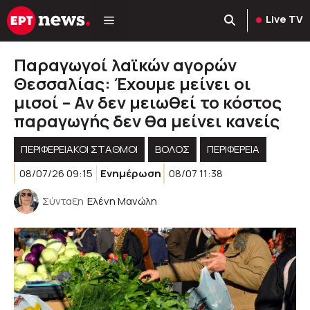
Μετάβαση
Live TV
σε
περιεχόμενο
Παραγωγοί λαϊκών αγορών
Θεσσαλίας: Έχουμε μείνει οι
μισοί – Αν δεν μειωθεί το κόστος
παραγωγής δεν θα μείνει κανείς
ΠΕΡΙΦΕΡΕΙΑΚΟΊ ΣΤΑΘΜΟΊ
ΒΟΛΟΣ
ΠΕΡΙΦΈΡΕΙΑ
08/07/26 09:15
Ενημέρωση
08/07 11:38
Σύνταξη
Ελένη Μανώλη