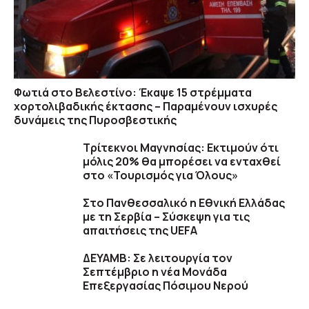
Φωτιά στο Βελεστίνο: Έκαψε 15 στρέμματα
χορτολιβαδικής έκτασης – Παραμένουν ισχυρές
δυνάμεις της Πυροσβεστικής
Τρίτεκνοι Μαγνησίας: Εκτιμούν ότι
μόλις 20% θα μπορέσει να ενταχθεί
στο «Τουρισμός για Όλους»
Στο Πανθεσσαλικό η Εθνική Ελλάδας
με τη Σερβία – Σύσκεψη για τις
απαιτήσεις της UEFA
ΔΕΥΑΜΒ: Σε λειτουργία τον
Σεπτέμβριο η νέα Μονάδα
Επεξεργασίας Πόσιμου Νερού