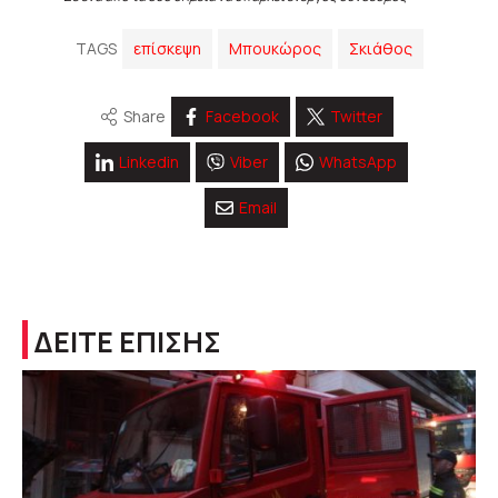
TAGS
επίσκεψη
Μπουκώρος
Σκιάθος
Share
Facebook
Twitter
Linkedin
Viber
WhatsApp
Email
ΔΕΙΤΕ ΕΠΙΣΗΣ