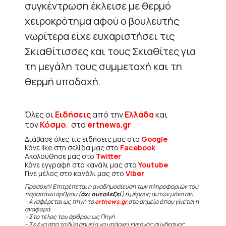
συγκέντρωση έκλεισε με θερμό
χειροκρότημα αφού ο βουλευτής
νωρίτερα είχε ευχαριστήσει τις
Σκιαθίτισσες και τους Σκιαθίτες για
τη μεγάλη τους συμμετοχή και τη
θερμή υποδοχή.
Όλες οι
Ειδήσεις
από την
Ελλάδα
και
τον
Κόσμο
, στο
ertnews.gr
Διάβασε όλες τις ειδήσεις μας στο
Google
Κάνε like στη σελίδα μας στο
Facebook
Ακολούθησε μας στο
Twitter
Κάνε εγγραφή στο κανάλι μας στο
Youtube
Γίνε μέλος στο κανάλι μας στο
Viber
Προσοχή! Επιτρέπεται η αναδημοσίευση των πληροφοριών του
παραπάνω άρθρου (
όχι αυτολεξεί
) ή μέρους αυτών μόνο αν:
– Αναφέρεται ως πηγή το
ertnews.gr
στο σημείο όπου γίνεται η
αναφορά.
– Στο τέλος του άρθρου ως Πηγή
– Σε ένα από τα δύο σημεία να υπάρχει ενεργός σύνδεσμος