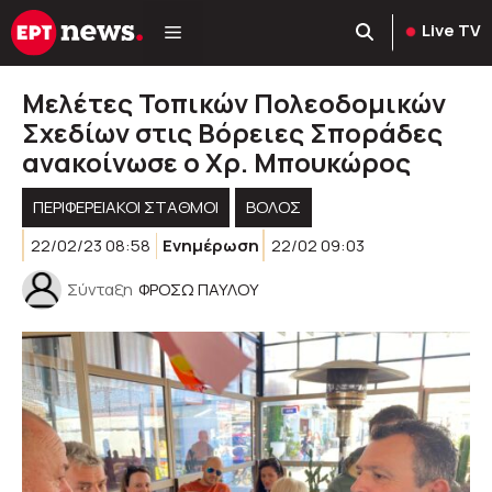
Μετάβαση
Live TV
σε
περιεχόμενο
Μελέτες Τοπικών Πολεοδομικών
Σχεδίων στις Βόρειες Σποράδες
ανακοίνωσε ο Χρ. Μπουκώρος
ΠΕΡΙΦΕΡΕΙΑΚΟΊ ΣΤΑΘΜΟΊ
ΒΟΛΟΣ
22/02/23 08:58
Ενημέρωση
22/02 09:03
Σύνταξη
ΦΡΟΣΩ ΠΑΥΛΟΥ