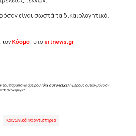
μέλειας τέκνων.
εφόσον είναι σωστά τα δικαιολογητικά.
ι τον
Κόσμο
, στο
ertnews.gr
ν του παραπάνω άρθρου (
όχι αυτολεξεί
) ή μέρους αυτών μόνο αν:
εται η αναφορά.
Κοινωνικά Φροντιστήρια