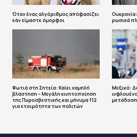
Όταν ένας αλγόριθμος απόφασίζει
Ουκρανία:
εάν είμαστε όμορφοι
ρωσικά π
Φωτιά στη Σητεία: Καίει χαμηλή
Μεξικό: 
βλάστηση – Μεγάλη κινητοποίηση
ινφλουένσ
της Πυροσβεστικής και μήνυμα 112
μετάδοση
για ετοιμότητα των πολιτών