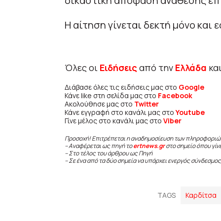
δικαστική απόφαση ανάθεσης επι
Η αίτηση γίνεται δεκτή μόνο και 
Όλες οι
Ειδήσεις
από την
Ελλάδα
κα
Διάβασε όλες τις ειδήσεις μας στο
Google
Κάνε like στη σελίδα μας στο
Facebook
Ακολούθησε μας στο
Twitter
Κάνε εγγραφή στο κανάλι μας στο
Youtube
Γίνε μέλος στο κανάλι μας στο
Viber
Προσοχή! Επιτρέπεται η αναδημοσίευση των πληροφοριώ
– Αναφέρεται ως πηγή το
ertnews.gr
στο σημείο όπου γίν
– Στο τέλος του άρθρου ως Πηγή
– Σε ένα από τα δύο σημεία να υπάρχει ενεργός σύνδεσμος
TAGS
Καρδίτσα