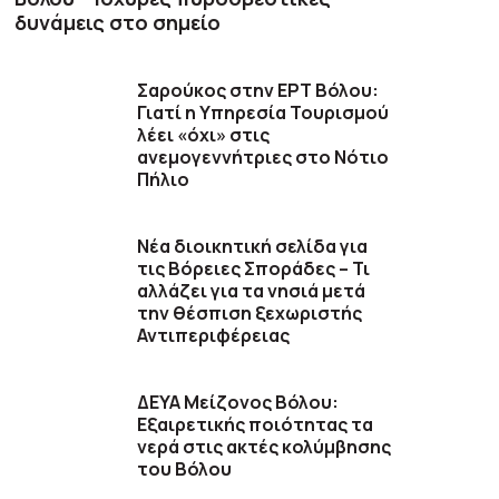
δυνάμεις στο σημείο
Σαρούκος στην ΕΡΤ Βόλου:
Γιατί η Υπηρεσία Τουρισμού
λέει «όχι» στις
ανεμογεννήτριες στο Νότιο
Πήλιο
Νέα διοικητική σελίδα για
τις Βόρειες Σποράδες – Τι
αλλάζει για τα νησιά μετά
την θέσπιση ξεχωριστής
Αντιπεριφέρειας
ΔΕΥΑ Μείζονος Βόλου:
Εξαιρετικής ποιότητας τα
νερά στις ακτές κολύμβησης
του Βόλου