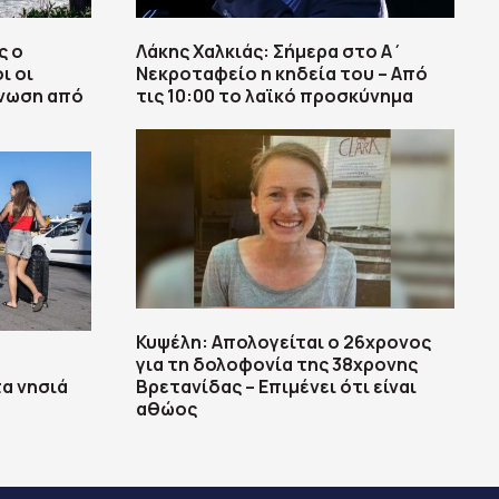
ς ο
Λάκης Χαλκιάς: Σήμερα στο Α΄
ι οι
Νεκροταφείο η κηδεία του – Από
γνωση από
τις 10:00 το λαϊκό προσκύνημα
Κυψέλη: Απολογείται ο 26χρονος
για τη δολοφονία της 38χρονης
τα νησιά
Βρετανίδας – Επιμένει ότι είναι
αθώος