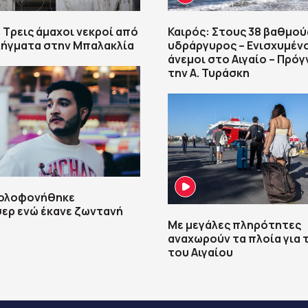
 Τρεις άμαχοι νεκροί από
Καιρός: Στους 38 βαθμού
λήγματα στην Μπαλακλία
υδράργυρος – Ενισχυμένο
άνεμοι στο Αιγαίο – Πρό
την Α. Τυράσκη
Δολοφονήθηκε
ερ ενώ έκανε ζωντανή
Με μεγάλες πληρότητες
αναχωρούν τα πλοία για 
του Αιγαίου