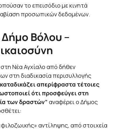
οπούσαν το επεισόδιο με κινητά
ραβίαση προσωπικών δεδομένων.
 Δήμο Βόλου
–
Δικαιοσύνη
 στη Νέα Αγχίαλο από δήθεν
ων στη διαδικασία περισυλλογής
 καταδικάζει απερίφραστα τέτοιες
νωστοποιεί ότι προσφεύγει στη
ία των δραστών”
αναφέρει ο Δήμος
οσθέτει:
«φιλοζωικής» αντίληψης, από στοιχεία