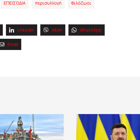
ΕΠΕΙΣΌΔΙΑ
περισυλλογή
Φιλόζωοι
Linkedin
Viber
WhatsApp
Email