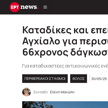
Μετάβαση
σε
περιεχόμενο
Καταδίκες και επε
Αγχίαλο για περι
66χρονος δάγκωσ
Για καταδικαστέες αντικοινωνικές ενέ
ΠΕΡΙΦΕΡΕΙΑΚΟΊ ΣΤΑΘΜΟΊ
ΒΟΛΟΣ
30/05/25
Σύνταξη
Ελένη Μανώλη