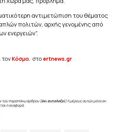
στη χώρα μας, πρόβλημα.
σματικότερη αντιμετώπιση του θέματος
 απλών πολιτών, αρχής γενομένης από
ν ενεργειών”.
ι τον
Κόσμο
, στο
ertnews.gr
ν του παραπάνω άρθρου (
όχι αυτολεξεί
) ή μέρους αυτών μόνο αν:
εται η αναφορά.