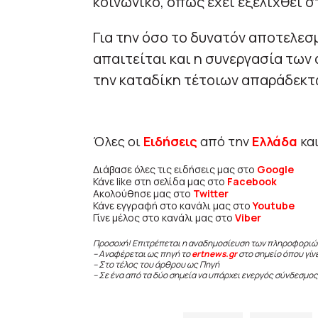
κοινωνικό, όπως έχει εξελιχθεί 
Για την όσο το δυνατόν αποτελε
απαιτείται και η συνεργασία των
την καταδίκη τέτοιων απαράδεκτω
Όλες οι
Ειδήσεις
από την
Ελλάδα
κα
Διάβασε όλες τις ειδήσεις μας στο
Google
Κάνε like στη σελίδα μας στο
Facebook
Ακολούθησε μας στο
Twitter
Κάνε εγγραφή στο κανάλι μας στο
Youtube
Γίνε μέλος στο κανάλι μας στο
Viber
Προσοχή! Επιτρέπεται η αναδημοσίευση των πληροφοριώ
– Αναφέρεται ως πηγή το
ertnews.gr
στο σημείο όπου γίν
– Στο τέλος του άρθρου ως Πηγή
– Σε ένα από τα δύο σημεία να υπάρχει ενεργός σύνδεσμος