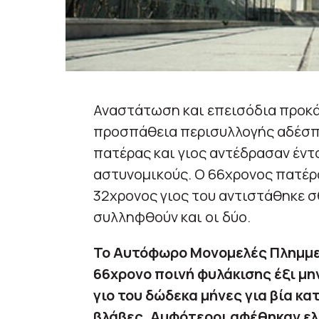
Αναστάτωση και επεισόδια προκά
προσπάθεια περισυλλογής αδέσπο
πατέρας και γιος αντέδρασαν έντο
αστυνομικούς. Ο 66χρονος πατέρα
32χρονος γιος του αντιστάθηκε 
συλληφθούν και οι δύο.
Το Αυτόφωρο Μονομελές Πλημμελ
66χρονο ποινή φυλάκισης έξι μη
γιο του δώδεκα μήνες για βία κ
βλάβες. Αμφότεροι αφέθηκαν ελ