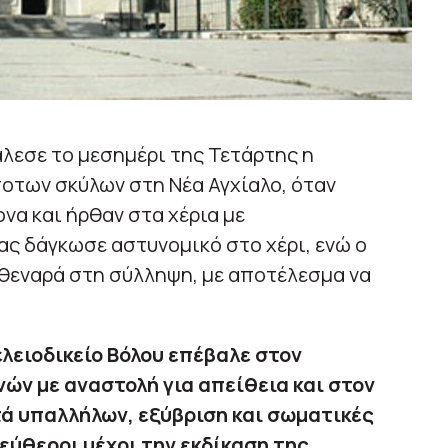
λεσε το μεσημέρι της Τετάρτης η
των σκύλων στη Νέα Αγχίαλο, όταν
να και ήρθαν στα χέρια με
ς δάγκωσε αστυνομικό στο χέρι, ενώ ο
σθεναρά στη σύλληψη, με αποτέλεσμα να
ειοδικείο Βόλου επέβαλε στον
νών με αναστολή για απείθεια και στον
ατά υπαλλήλων, εξύβριση και σωματικές
εύθεροι μέχρι την εκδίκαση της