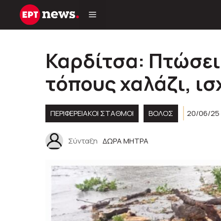
Μετάβαση
σε
περιεχόμενο
Καρδίτσα: Πτώσει
τόπους χαλάζι, ισ
ΠΕΡΙΦΕΡΕΙΑΚΟΊ ΣΤΑΘΜΟΊ
ΒΟΛΟΣ
20/06/25
Σύνταξη
ΔΩΡΑ ΜΗΤΡΑ