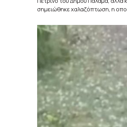
Πέτρινο του Δήμου Παλαμά, αλλά 
σημειώθηκε χαλαζόπτωση, η οποί