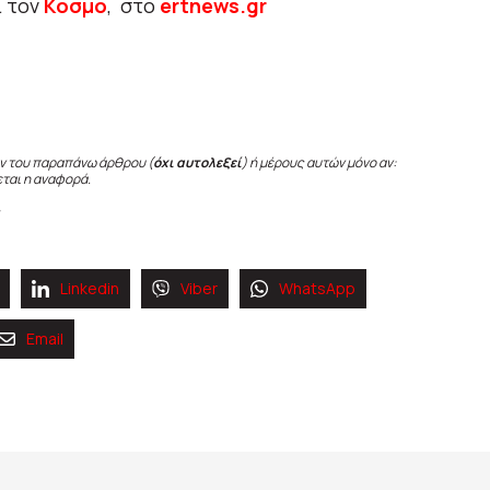
ι τον
Κόσμο
, στο
ertnews.gr
ν του παραπάνω άρθρου (
όχι αυτολεξεί
) ή μέρους αυτών μόνο αν:
εται η αναφορά.
Linkedin
Viber
WhatsApp
Email