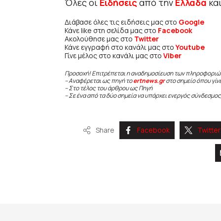
Όλες οι
Ειδήσεις
από την
Ελλάδα
κα
Διάβασε όλες τις ειδήσεις μας στο
Google
Κάνε like στη σελίδα μας στο
Facebook
Ακολούθησε μας στο
Twitter
Κάνε εγγραφή στο κανάλι μας στο
Youtube
Γίνε μέλος στο κανάλι μας στο
Viber
Προσοχή! Επιτρέπεται η αναδημοσίευση των πληροφοριώ
– Αναφέρεται ως πηγή το
ertnews.gr
στο σημείο όπου γίν
– Στο τέλος του άρθρου ως Πηγή
– Σε ένα από τα δύο σημεία να υπάρχει ενεργός σύνδεσμος
Share
Facebook
Twitter