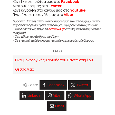
Κάνε like στη σελίδα μας στο
Facebook
Ακολούθησε μας στο
Twitter
Κάνε εγγραφή στο κανάλι μας στο
Youtube
Γίνε μέλος στο κανάλι μας στο
Viber
Προσοχή! Επιτρέπεται η αναδημοσίευση των πληροφοριών του
παραπάνω άρθρου (
όχι αυτολεξεί
) ή μέρους αυτών μόνο αν:
– Αναφέρεται ως πηγή το
ertnews.gr
στο σημείο όπου γίνεται η
αναφορά.
– Στο τέλος του άρθρου ως Πηγή
– Σε ένα από τα δύο σημεία να υπάρχει ενεργός σύνδεσμος
TAGS
Πνευμονολογικής Κλινικής του Πανεπιστημίου
Θεσσαλίας
Share
Facebook
Twitter
Linkedin
Viber
WhatsApp
Email