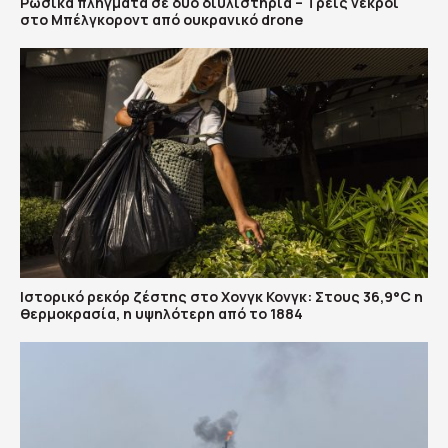
Ρωσικά πλήγματα σε δύο διυλιστήρια – Τρεις νεκροί
στο Μπέλγκοροντ από ουκρανικό drone
Ιστορικό ρεκόρ ζέστης στο Χονγκ Κονγκ: Στους 36,9°C η
θερμοκρασία, η υψηλότερη από το 1884