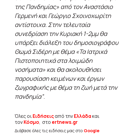
της Πανδημίας» από τον Αναστάσιο
Γερμενή και Γεώργιο Σχοινοχωρίτη
αντίστοιχα. Στην τελευταία
συνεδρίαση την Κυριακή 1-2μμ θα
υπάρξει διάλεξη του δημοσιογράφου
Θωμά Σιδέρη με θέμα «Τα Ιατρικά
Πιστοποιητικά στα λοιμώδη
νοσήματα» και θα ακολουθήσει
παρουσίαση κειμένων και έργων
ζωγραφικής με θέμα τη ζωή μετά την
πανδημία”
.
Όλες οι
Ειδήσεις
από την
Ελλάδα
και
τον
Κόσμο
, στο
ertnews.gr
Διάβασε όλες τις ειδήσεις μας στο
Google