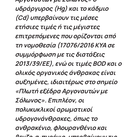
υδράργυρος (Ηg) και το κάδμιο
(Cd) υπερβαίνουν τις μέσες
ετήσιες τιμές ή τις μέγιστες
επιτρεπόμενες που ορίζονται από
τη νομοθεσία (17076/2016 ΚΥΑ σε
συμμόρφωση με τις διατάξεις
2013/39/ΕΕ), ενώ οι τιμές BOD και ο
ολικός οργανικός άνθρακας είναι
αυξημένες, ιδιαιτέρως στο σημείο
«Πλωτή εξέδρα Αργοναυτών με
Σόλωνος». Επιπλέον, οι
πολυκυκλικοί αρωματικοί
υδρογονάνθρακες, όπως το
ανθρακένιο, φλουρανθένιο και
βενζο-α-πυρένιο, υπερβαίνουν τις