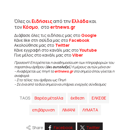
Όλες οι
Ειδήσεις
από την
Ελλάδα
και
τον
Κόσμο
, στο
ertnews.gr
Διάβασε όλες τις ειδήσεις μας στο
Google
Κάνε like στη σελίδα μας στο
Facebook
Ακολούθησε μας στο
Twitter
Κάνε εγγραφή στο κανάλι μας στο
Youtube
Γίνε μέλος στο κανάλι μας στο
Viber
Προσοχή! Επιτρέπεται η αναδημοσίευση των πληροφοριών του
παραπάνω άρθρου (
όχι αυτολεξεί
) ή μέρους αυτών μόνο αν:
– Αναφέρεται ως πηγή το
ertnews.gr
στο σημείο όπου γίνεται η
αναφορά.
– Στο τέλος του άρθρου ως Πηγή
– Σε ένα από τα δύο σημεία να υπάρχει ενεργός σύνδεσμος
TAGS
Βαρέα μέταλλα
έκθεση
ΕΛΚΕΘΕ
επιβάρυνση
ΛΙΜΑΝΙ
ΛΥΜΑΤΑ
Share
Facebook
Twitter