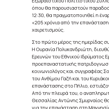
Εξωραϊστικού Πολιτιστικού Συλλ
όπου θα παρουσιαστούν παραδοσι
12:30, θα πραγματοποιηθεί η ένα
«205 χρόνια από την επανάσταση 
χαιρετισμούς.
Στο πρώτο μέρος της ημερίδας συ
Η Ουρανία Πολυκανδριώτη, διευθύ
Ερευνών του Εθνικού Ιδρύματος Ε
προεπαναστατικής πατριδογνωσία
κοινωνιολόγος και συγγραφέας Σο
του Ανθίμου Γαζή και του Κυριά
επανάστασης στο Πήλιο, εστιάζον
Από την πλευρά του, ο αναπληρω
Θεσσαλίας Αντώνης Σμυρναίος θα
για την επανάσταση στη Μαγνησία