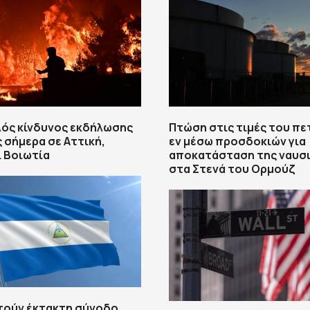
λός κίνδυνος εκδήλωσης
Πτώση στις τιμές του πε
 σήμερα σε Αττική,
εν μέσω προσδοκιών για
ι Βοιωτία
αποκατάσταση της ναυσ
στα Στενά του Ορμούζ
τούν έκτακτη σύνοδο