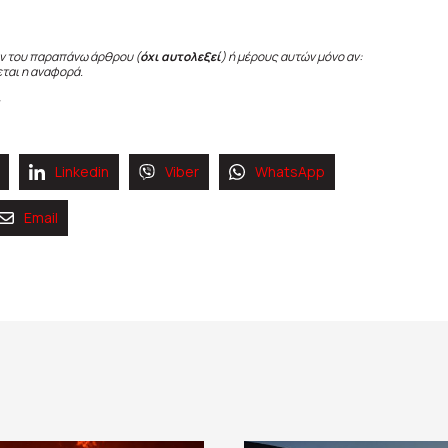
ν του παραπάνω άρθρου (
όχι αυτολεξεί
) ή μέρους αυτών μόνο αν:
εται η αναφορά.
Linkedin
Viber
WhatsApp
Email