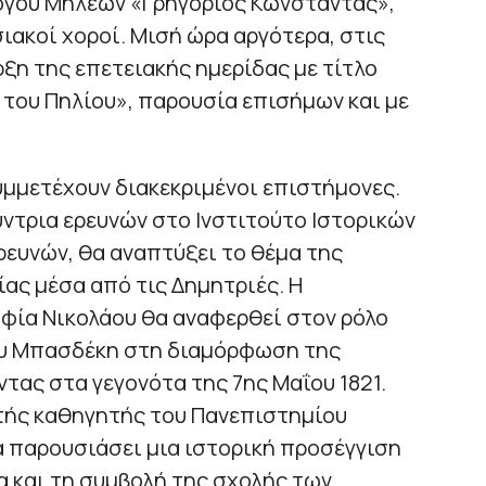
όγου Μηλεών «Γρηγόριος Κωνσταντάς»,
ακοί χοροί. Μισή ώρα αργότερα, στις
ρξη της επετειακής ημερίδας με τίτλο
του Πηλίου», παρουσία επισήμων και με
μμετέχουν διακεκριμένοι επιστήμονες.
ντρια ερευνών στο Ινστιτούτο Ιστορικών
ρευνών, θα αναπτύξει το θέμα της
ς μέσα από τις Δημητριές. Η
φία Νικολάου θα αναφερθεί στον ρόλο
κου Μπασδέκη στη διαμόρφωση της
τας στα γεγονότα της 7ης Μαΐου 1821.
τής καθηγητής του Πανεπιστημίου
 παρουσιάσει μια ιστορική προσέγγιση
 και τη συμβολή της σχολής των