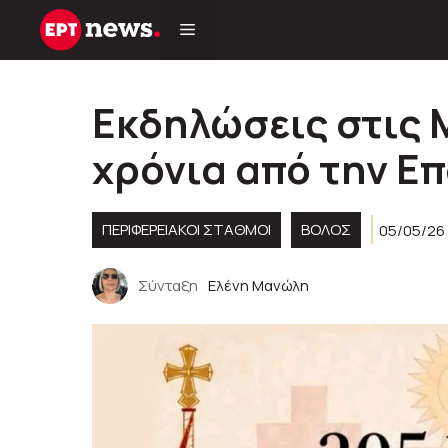
Μετάβαση
σε
περιεχόμενο
Εκδηλώσεις στις Μ
χρόνια από την Ε
ΠΕΡΙΦΕΡΕΙΑΚΟΊ ΣΤΑΘΜΟΊ
ΒΟΛΟΣ
05/05/26 
Σύνταξη
Ελένη Μανώλη