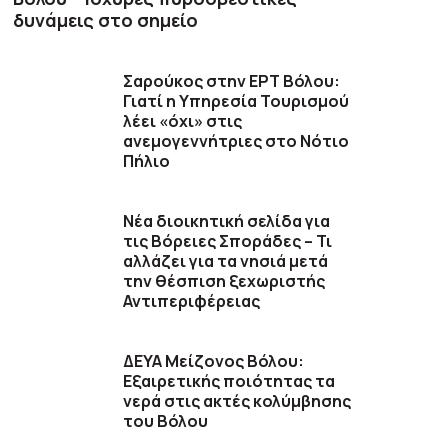
δυνάμεις στο σημείο
Σαρούκος στην ΕΡΤ Βόλου:
Γιατί η Υπηρεσία Τουρισμού
λέει «όχι» στις
ανεμογεννήτριες στο Νότιο
Πήλιο
Νέα διοικητική σελίδα για
τις Βόρειες Σποράδες – Τι
αλλάζει για τα νησιά μετά
την θέσπιση ξεχωριστής
Αντιπεριφέρειας
ΔΕΥΑ Μείζονος Βόλου:
Εξαιρετικής ποιότητας τα
νερά στις ακτές κολύμβησης
του Βόλου