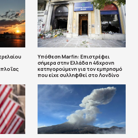
τρελαίου
Υπόθεση Marfin: Επιστρέφει
σήμερα στην Ελλάδα η 46χρονη
ιπλοΐας
κατηγορούμενη για τον εμπρησμό
που είχε συλληφθεί στο Λονδίνο