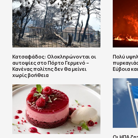
Κατσαφάδος: Ολοκληρώνονται οι
Πολύ υψη
αυτοψίες στο Πόρτο Γερμενό –
πυρκαγιάς
Κανένας πολίτης δεν θα μείνει
Εύβοια κα
χωρίς βοήθεια
Οι ΗΠΑ ζη