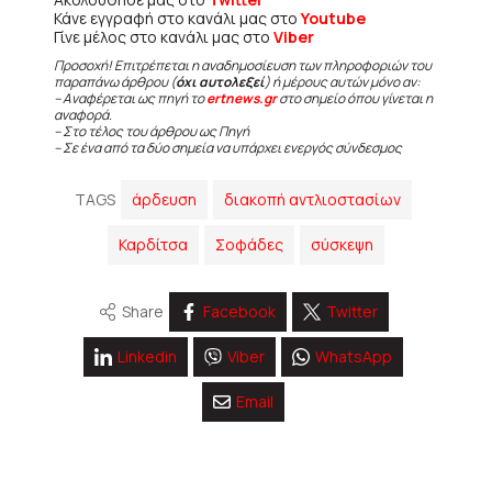
Κάνε εγγραφή στο κανάλι μας στο
Youtube
Γίνε μέλος στο κανάλι μας στο
Viber
Προσοχή! Επιτρέπεται η αναδημοσίευση των πληροφοριών του
παραπάνω άρθρου (
όχι αυτολεξεί
) ή μέρους αυτών μόνο αν:
– Αναφέρεται ως πηγή το
ertnews.gr
στο σημείο όπου γίνεται η
αναφορά.
– Στο τέλος του άρθρου ως Πηγή
– Σε ένα από τα δύο σημεία να υπάρχει ενεργός σύνδεσμος
TAGS
άρδευση
διακοπή αντλιοστασίων
Καρδίτσα
Σοφάδες
σύσκεψη
Share
Facebook
Twitter
Linkedin
Viber
WhatsApp
Email