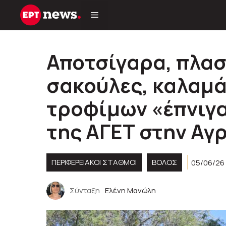
Μετάβαση
σε
περιεχόμενο
Αποτσίγαρα, πλασ
σακούλες, καλαμά
τροφίμων «έπνιγα
της ΑΓΕΤ στην Αγ
ΠΕΡΙΦΕΡΕΙΑΚΟΊ ΣΤΑΘΜΟΊ
ΒΟΛΟΣ
05/06/26
Σύνταξη
Ελένη Μανώλη