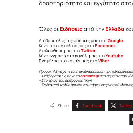
δραστηριότητα και εγγύτητα στον
Όλες οι
Ειδήσεις
από την
Ελλάδα
κα
Διάβασε όλες τις ειδήσεις μας στο
Google
Κάνε like στη σελίδα μας στο
Facebook
Ακολούθησε μας στο
Twitter
Κάνε εγγραφή στο κανάλι μας στο
Youtube
Γίνε μέλος στο κανάλι μας στο
Viber
Προσοχή! Επιτρέπεται η αναδημοσίευση των πληροφοριώ
– Αναφέρεται ως πηγή το
ertnews.gr
στο σημείο όπου γίν
– Στο τέλος του άρθρου ως Πηγή
– Σε ένα από τα δύο σημεία να υπάρχει ενεργός σύνδεσμος
Share
Facebook
Twitter