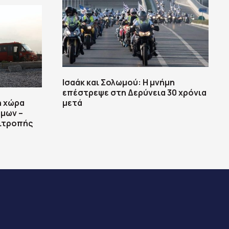
Ισαάκ και Σολωμού: Η μνήμη
επέστρεψε στη Δερύνεια 30 χρόνια
η χώρα
μετά
μων –
ιτροπής