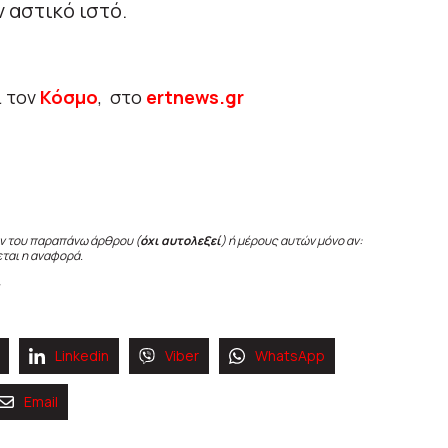
 αστικό ιστό.
ι τον
Κόσμο
, στο
ertnews.gr
ν του παραπάνω άρθρου (
όχι αυτολεξεί
) ή μέρους αυτών μόνο αν:
εται η αναφορά.
Linkedin
Viber
WhatsApp
Email