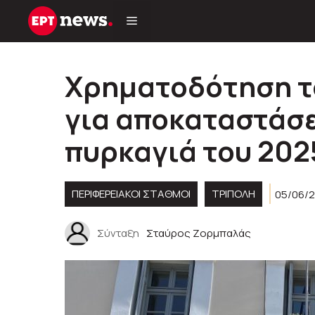
Μετάβαση
σε
περιεχόμενο
Χρηματοδότηση τ
για αποκαταστάσε
πυρκαγιά του 202
ΠΕΡΙΦΕΡΕΙΑΚΟΊ ΣΤΑΘΜΟΊ
ΤΡΙΠΟΛΗ
05/06/2
Σύνταξη
Σταύρος Ζορμπαλάς