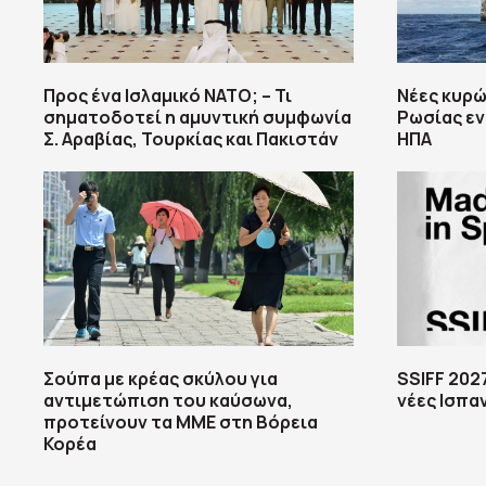
Προς ένα Ισλαμικό ΝΑΤΟ; – Τι
Νέες κυρώ
σηματοδοτεί η αμυντική συμφωνία
Ρωσίας εν
Σ. Αραβίας, Τουρκίας και Πακιστάν
ΗΠΑ
Σούπα με κρέας σκύλου για
SSIFF 202
αντιμετώπιση του καύσωνα,
νέες Ισπαν
προτείνουν τα ΜΜΕ στη Βόρεια
Κορέα