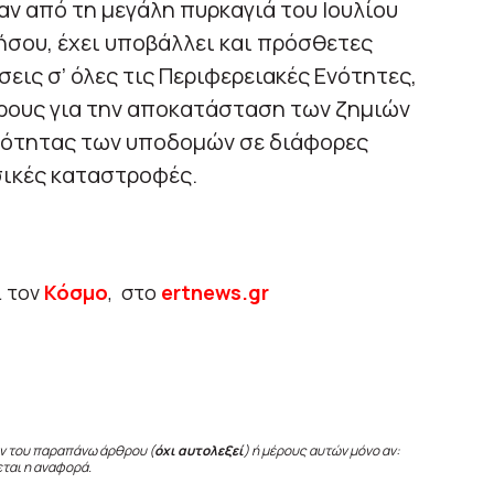
αν από τη μεγάλη πυρκαγιά του Ιουλίου
ήσου, έχει υποβάλλει και πρόσθετες
ις σ’ όλες τις Περιφερειακές Ενότητες,
ρους για την αποκατάσταση των ζημιών
ικότητας των υποδομών σε διάφορες
ικές καταστροφές.
ι τον
Κόσμο
, στο
ertnews.gr
ν του παραπάνω άρθρου (
όχι αυτολεξεί
) ή μέρους αυτών μόνο αν:
εται η αναφορά.