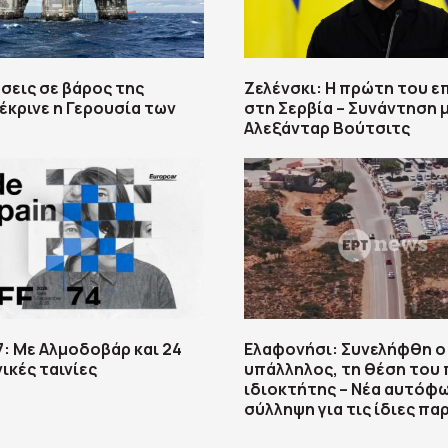
σεις σε βάρος της
Ζελένσκι: Η πρώτη του ε
έκρινε η Γερουσία των
στη Σερβία – Συνάντηση 
Αλεξάνταρ Βούτσιτς
7: Με Αλμοδοβάρ και 24
Ελαφονήσι: Συνελήφθη ο
ικές ταινίες
υπάλληλος, τη θέση του 
ιδιοκτήτης – Νέα αυτόφ
σύλληψη για τις ίδιες πα