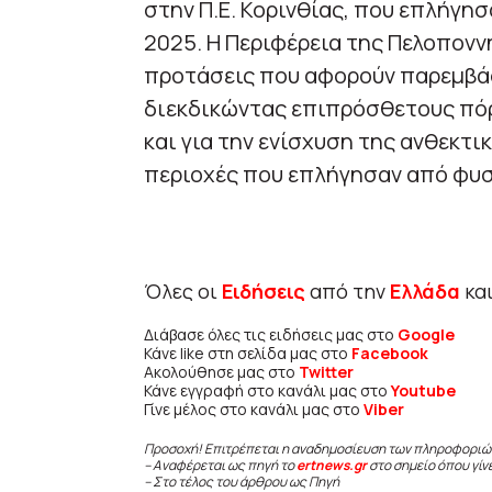
στην Π.Ε. Κορινθίας, που επλήγησ
2025. Η Περιφέρεια της Πελοπονν
προτάσεις που αφορούν παρεμβάσε
διεκδικώντας επιπρόσθετους πό
και για την ενίσχυση της ανθεκτ
περιοχές που επλήγησαν από φυσ
Όλες οι
Ειδήσεις
από την
Ελλάδα
κα
Διάβασε όλες τις ειδήσεις μας στο
Google
Κάνε like στη σελίδα μας στο
Facebook
Ακολούθησε μας στο
Twitter
Κάνε εγγραφή στο κανάλι μας στο
Youtube
Γίνε μέλος στο κανάλι μας στο
Viber
Προσοχή! Επιτρέπεται η αναδημοσίευση των πληροφοριώ
– Αναφέρεται ως πηγή το
ertnews.gr
στο σημείο όπου γίν
– Στο τέλος του άρθρου ως Πηγή