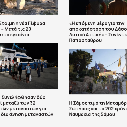
τοιμη η νέα Γέφυρα
«Η επόμενη μέρα για την
– Μετά τις 20
αποκατάσταση του Δάσο
 τα εγκαίνια
Δυτική Αττική» – Συνέντ
Παπασταύρου
: Συνελήφθησαν δύο
 μεταξύ των 32
Η Σάμος τιμά τη Μεταμό
των μεταναστών για
Σωτήρος και τα 202 χρόν
 διακίνηση μεταναστών
Ναυμαχία της Σάμου