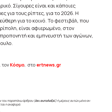
ρικό. Σίγουρες είναι και κάποιες
ες για τους ρίπτες, για το 2026. Η
εύθερη για το κοινό. Το φεστιβάλ, που
Τρίπολη, είναι αφιερωμένο, στον
 προπονητή και εμπνευστή των αγώνων,
ουλο.
ι τον
Κόσμο
, στο
ertnews.gr
ν του παραπάνω άρθρου (
όχι αυτολεξεί
) ή μέρους αυτών μόνο αν:
εται η αναφορά.