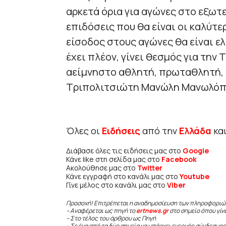
αρκετά όρια για αγώνες στο εξωτε
επιδόσεις που θα είναι οι καλύτερ
είσοδος στους αγώνες θα είναι ελ
έχει πλέον, γίνει θεσμός για την 
αείμνηστο αθλητή, πρωταθλητή,
Τριπολιτσιώτη Μανώλη Μανωλόπ
Όλες οι
Ειδήσεις
από την
Ελλάδα
κα
Διάβασε όλες τις ειδήσεις μας στο
Google
Κάνε like στη σελίδα μας στο
Facebook
Ακολούθησε μας στο
Twitter
Κάνε εγγραφή στο κανάλι μας στο
Youtube
Γίνε μέλος στο κανάλι μας στο
Viber
Προσοχή! Επιτρέπεται η αναδημοσίευση των πληροφοριώ
– Αναφέρεται ως πηγή το
ertnews.gr
στο σημείο όπου γίν
– Στο τέλος του άρθρου ως Πηγή
– Σε ένα από τα δύο σημεία να υπάρχει ενεργός σύνδεσμος