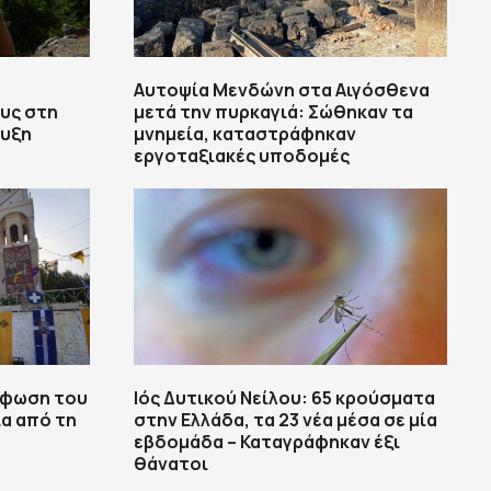
Αυτοψία Μενδώνη στα Αιγόσθενα
υς στη
μετά την πυρκαγιά: Σώθηκαν τα
ευξη
μνημεία, καταστράφηκαν
εργοταξιακές υποδομές
ρφωση του
Ιός Δυτικού Νείλου: 65 κρούσματα
ια από τη
στην Ελλάδα, τα 23 νέα μέσα σε μία
εβδομάδα – Καταγράφηκαν έξι
θάνατοι