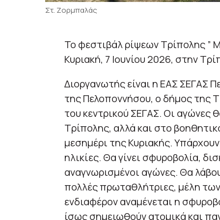
Στ. Ζορμπαλάς
Το φεστιβάλ ρίψεων Τρίπολης ” Μ
Κυριακή, 7 Ιουνίου 2026, στην Τρί
Διοργανωτής είναι η ΕΑΣ ΣΕΓΑΣ Π
της Πελοποννήσου, ο δήμος της Τρ
του κεντρικού ΣΕΓΑΣ. Οι αγώνες θ
Τρίπολης, αλλά και στο βοηθητικ
μεσημέρι της Κυριακής. Υπάρχου
ηλικίες. Θα γίνει σφυροβολία, δι
αναγνωρισμένοι αγώνες. Θα λάβο
πολλές πρωταθλήτριες, μέλη των
ενδιαφέρον αναμένεται η σφυροβολ
ίσως σημειωθούν ατομικά και παν