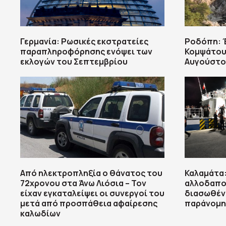
Γερμανία: Ρωσικές εκστρατείες
Ροδόπη: Έ
παραπληροφόρησης ενόψει των
Κομψάτου 
εκλογών του Σεπτεμβρίου
Αυγούστου
Από ηλεκτροπληξία ο θάνατος του
Καλαμάτα
72χρονου στα Άνω Λιόσια – Τον
αλλοδαποί
είχαν εγκαταλείψει οι συνεργοί του
διασωθέν
μετά από προσπάθεια αφαίρεσης
παράνομη
καλωδίων