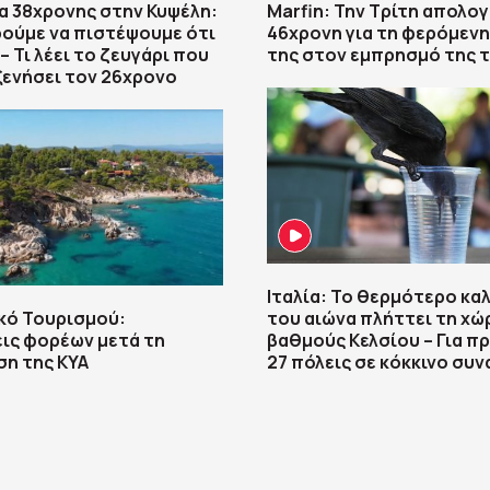
 38χρονης στην Κυψέλη:
Marfin: Την Τρίτη απολογ
ούμε να πιστέψουμε ότι
46χρονη για τη φερόμεν
– Τι λέει το ζευγάρι που
της στον εμπρησμό της 
ξενήσει τον 26χρονο
Ιταλία: Το θερμότερο κα
κό Τουρισμού:
του αιώνα πλήττει τη χώ
ις φορέων μετά τη
βαθμούς Κελσίου – Για 
η της ΚΥΑ
27 πόλεις σε κόκκινο συ