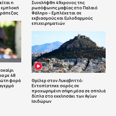
είται η
Συνελήφθη 49χρονος της
η εμπλοκή
ρωσόφωνης μαφίας στο Παλαιό
τράπεζας
Φάληρο – Εμπλέκεται σε
εκβιασμούς και ξυλοδαρμούς
επιχειρηματιών
λοκαίρι
ρα με 48
πρώτη φορά
Θρίλερ στον Λυκαβηττό:
ναγερμό
Εντοπίστηκε σορός σε
προχωρημένη σήψη μέσα σε σπηλιά
δίπλα στο εκκλησάκι των Αγίων
Ισιδώρων