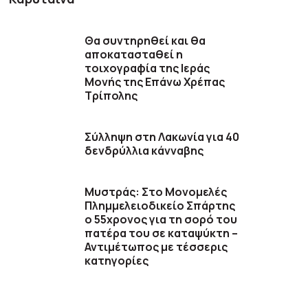
Θα συντηρηθεί και θα
αποκατασταθεί η
τοιχογραφία της Ιεράς
Μονής της Επάνω Χρέπας
Τρίπολης
Σύλληψη στη Λακωνία για 40
δενδρύλλια κάνναβης
Μυστράς: Στο Μονομελές
Πλημμελειοδικείο Σπάρτης
ο 55χρονος για τη σορό του
πατέρα του σε καταψύκτη –
Αντιμέτωπος με τέσσερις
κατηγορίες