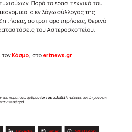
υχιούχων. Παρά το ερασιτεχνικό του
ικονομικά, ο εν λόγω σύλλογος της
υζητήσεις, αστροπαρατηρήσεις, θερινό
εγκαταστάσεις του Αστεροσκοπείου.
ι τον
Κόσμο
, στο
ertnews.gr
ν του παραπάνω άρθρου (
όχι αυτολεξεί
) ή μέρους αυτών μόνο αν:
εται η αναφορά.
Linkedin
Viber
WhatsApp