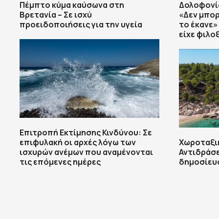
Πέμπτο κύμα καύσωνα στη
Δολοφονία
Βρετανία – Σε ισχύ
«Δεν μπορ
προειδοποιήσεις για την υγεία
το έκανε» 
είχε φιλο
Επιτροπή Εκτίμησης Κινδύνου: Σε
επιφυλακή οι αρχές λόγω των
Χωροταξι
ισχυρών ανέμων που αναμένονται
Αντιδράσε
τις επόμενες ημέρες
δημοσίευσ