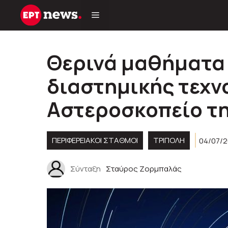
Μετάβαση
σε
περιεχόμενο
Θερινά μαθήματα 
διαστημικής τεχν
Αστεροσκοπείο τ
ΠΕΡΙΦΕΡΕΙΑΚΟΊ ΣΤΑΘΜΟΊ
ΤΡΙΠΟΛΗ
04/07/2
Σύνταξη
Σταύρος Ζορμπαλάς