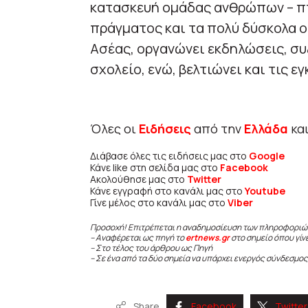
κατασκευή ομάδας ανθρώπων – πτ
πράγματος και τα πολύ δύσκολα ο
Ασέας, oργανώνει εκδηλώσεις, σ
σχολείο, ενώ, βελτιώνει και τις 
Όλες οι
Ειδήσεις
από την
Ελλάδα
κα
Διάβασε όλες τις ειδήσεις μας στο
Google
Κάνε like στη σελίδα μας στο
Facebook
Ακολούθησε μας στο
Twitter
Κάνε εγγραφή στο κανάλι μας στο
Youtube
Γίνε μέλος στο κανάλι μας στο
Viber
Προσοχή! Επιτρέπεται η αναδημοσίευση των πληροφοριώ
– Αναφέρεται ως πηγή το
ertnews.gr
στο σημείο όπου γίν
– Στο τέλος του άρθρου ως Πηγή
– Σε ένα από τα δύο σημεία να υπάρχει ενεργός σύνδεσμος
Share
Facebook
Twitter