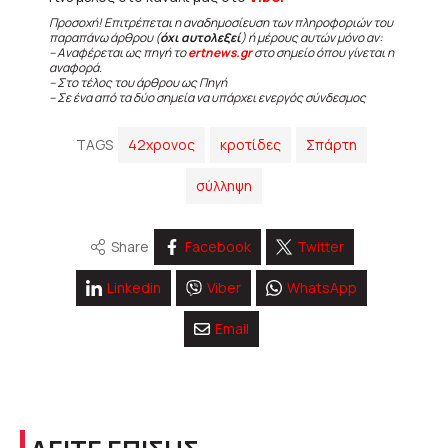
Προσοχή! Επιτρέπεται η αναδημοσίευση των πληροφοριών του
παραπάνω άρθρου (
όχι αυτολεξεί
) ή μέρους αυτών μόνο αν:
– Αναφέρεται ως πηγή το
ertnews.gr
στο σημείο όπου γίνεται η
αναφορά.
– Στο τέλος του άρθρου ως Πηγή
– Σε ένα από τα δύο σημεία να υπάρχει ενεργός σύνδεσμος
TAGS
42χρονος
κροτίδες
Σπάρτη
σύλληψη
Share
Facebook
Twitter
Linkedin
Viber
WhatsApp
Email