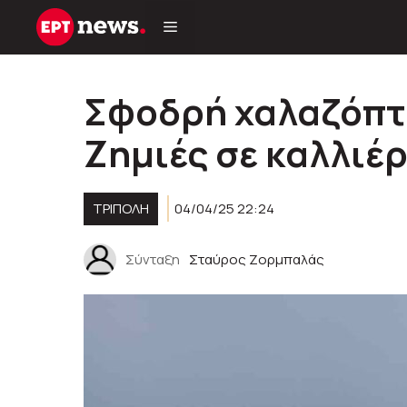
Μετάβαση
σε
περιεχόμενο
Σφοδρή χαλαζόπτ
Ζημιές σε καλλιέρ
ΤΡΙΠΟΛΗ
04/04/25 22:24
Σύνταξη
Σταύρος Ζορμπαλάς