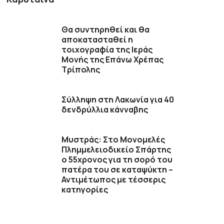
Θα συντηρηθεί και θα
αποκατασταθεί η
τοιχογραφία της Ιεράς
Μονής της Επάνω Χρέπας
Τρίπολης
Σύλληψη στη Λακωνία για 40
δενδρύλλια κάνναβης
Μυστράς: Στο Μονομελές
Πλημμελειοδικείο Σπάρτης
ο 55χρονος για τη σορό του
πατέρα του σε καταψύκτη –
Αντιμέτωπος με τέσσερις
κατηγορίες