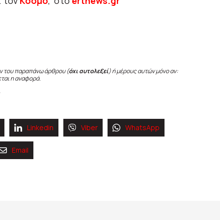
ι τον
Κόσμο
, στο
ertnews.gr
ν του παραπάνω άρθρου (
όχι αυτολεξεί
) ή μέρους αυτών μόνο αν:
εται η αναφορά.
Linkedin
Viber
WhatsApp
Email