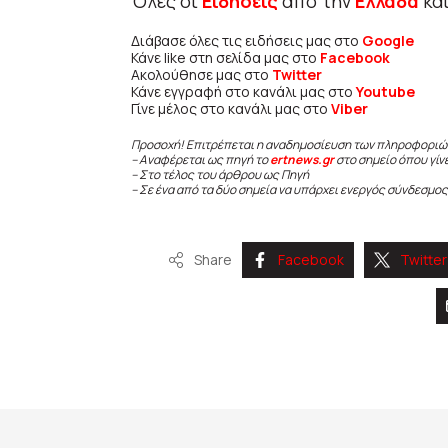
Όλες οι
Ειδήσεις
από την
Ελλάδα
κα
Διάβασε όλες τις ειδήσεις μας στο
Google
Κάνε like στη σελίδα μας στο
Facebook
Ακολούθησε μας στο
Twitter
Κάνε εγγραφή στο κανάλι μας στο
Youtube
Γίνε μέλος στο κανάλι μας στο
Viber
Προσοχή! Επιτρέπεται η αναδημοσίευση των πληροφοριώ
– Αναφέρεται ως πηγή το
ertnews.gr
στο σημείο όπου γίν
– Στο τέλος του άρθρου ως Πηγή
– Σε ένα από τα δύο σημεία να υπάρχει ενεργός σύνδεσμος
Share
Facebook
Twitter