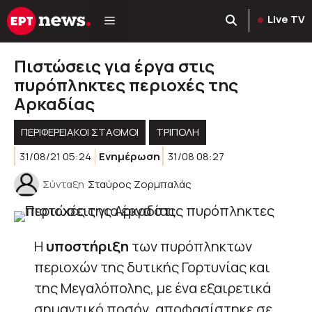
Μετάβαση
Live TV
σε
περιεχόμενο
Πιστώσεις για έργα στις
πυρόπληκτες περιοχές της
Αρκαδίας
ΠΕΡΙΦΕΡΕΙΑΚΟΊ ΣΤΑΘΜΟΊ
ΤΡΙΠΟΛΗ
31/08/21 05:24
Ενημέρωση
31/08 08:27
Σύνταξη
Σταύρος Ζορμπαλάς
Η
υποστήριξη
των πυρόπληκτων
περιοχών της δυτικής Γορτυνίας και
της Μεγαλόπολης, με ένα εξαιρετικά
σημαντικό ποσόν, αποφασίστηκε σε