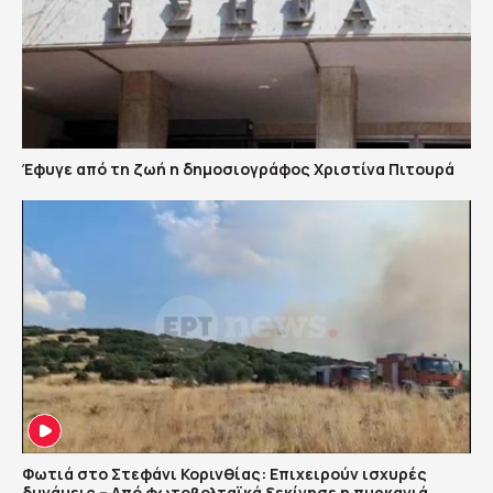
Έφυγε από τη ζωή η δημοσιογράφος Χριστίνα Πιτουρά
Φωτιά στο Στεφάνι Κορινθίας: Επιχειρούν ισχυρές
δυνάμεις – Από φωτοβολταϊκά ξεκίνησε η πυρκαγιά,