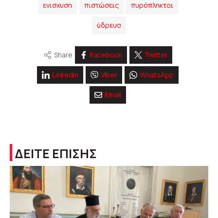
ενισχυση
πιστώσεις
πυρόπληκτοι
ύδρευσ
Share
Facebook
Twitter
Linkedin
Viber
WhatsApp
Email
ΔΕΙΤΕ ΕΠΙΣΗΣ