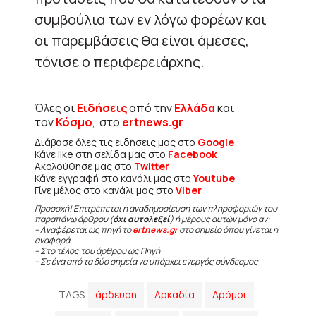
συμβούλια των εν λόγω φορέων και
οι παρεμβάσεις θα είναι άμεσες,
τόνισε ο περιφερειάρχης.
Όλες οι
Ειδήσεις
από την
Ελλάδα
και
τον
Κόσμο
, στο
ertnews.gr
Διάβασε όλες τις ειδήσεις μας στο
Google
Κάνε like στη σελίδα μας στο
Facebook
Ακολούθησε μας στο
Twitter
Κάνε εγγραφή στο κανάλι μας στο
Youtube
Γίνε μέλος στο κανάλι μας στο
Viber
Προσοχή! Επιτρέπεται η αναδημοσίευση των πληροφοριών του
παραπάνω άρθρου (
όχι αυτολεξεί
) ή μέρους αυτών μόνο αν:
– Αναφέρεται ως πηγή το
ertnews.gr
στο σημείο όπου γίνεται η
αναφορά.
– Στο τέλος του άρθρου ως Πηγή
– Σε ένα από τα δύο σημεία να υπάρχει ενεργός σύνδεσμος
TAGS
άρδευση
Αρκαδία
Δρόμοι