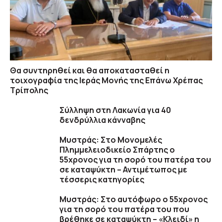
Θα συντηρηθεί και θα αποκατασταθεί η
τοιχογραφία της Ιεράς Μονής της Επάνω Χρέπας
Τρίπολης
Σύλληψη στη Λακωνία για 40
δενδρύλλια κάνναβης
Μυστράς: Στο Μονομελές
Πλημμελειοδικείο Σπάρτης ο
55χρονος για τη σορό του πατέρα του
σε καταψύκτη – Αντιμέτωπος με
τέσσερις κατηγορίες
Μυστράς: Στο αυτόφωρο ο 55χρονος
για τη σορό του πατέρα του που
βρέθηκε σε καταψύκτη – «Κλειδί» η