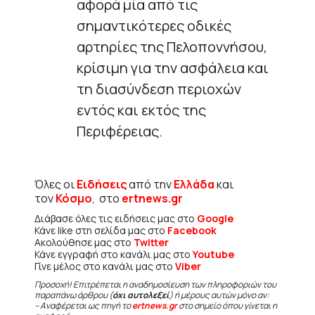
αφορά μία από τις
σημαντικότερες οδικές
αρτηρίες της Πελοποννήσου,
κρίσιμη για την ασφάλεια και
τη διασύνδεση περιοχών
εντός και εκτός της
Περιφέρειας.
Όλες οι
Ειδήσεις
από την
Ελλάδα
και
τον
Κόσμο
, στο
ertnews.gr
Διάβασε όλες τις ειδήσεις μας στο
Google
Κάνε like στη σελίδα μας στο
Facebook
Ακολούθησε μας στο
Twitter
Κάνε εγγραφή στο κανάλι μας στο
Youtube
Γίνε μέλος στο κανάλι μας στο
Viber
Προσοχή! Επιτρέπεται η αναδημοσίευση των πληροφοριών του
παραπάνω άρθρου (
όχι αυτολεξεί
) ή μέρους αυτών μόνο αν:
– Αναφέρεται ως πηγή το
ertnews.gr
στο σημείο όπου γίνεται η