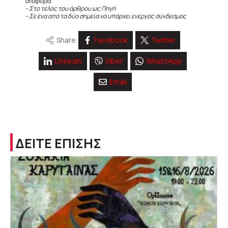
αναφορά.
– Στο τέλος του άρθρου ως Πηγή
– Σε ένα από τα δύο σημεία να υπάρχει ενεργός σύνδεσμος
Share
Facebook
Twitter
Linkedin
Viber
WhatsApp
Email
ΔΕΙΤΕ ΕΠΙΣΗΣ