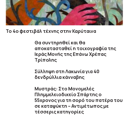
To 4ο φεστιβάλ τέχνης στην Καρύταινα
Θα συντηρηθεί και θα
αποκατασταθεί η τοιχογραφία της
Ιεράς Μονής της Επάνω Χρέπας
Τρίπολης
Σύλληψη στη Λακωνία για 40
δενδρύλλια κάνναβης
Μυστράς: Στο Μονομελές
Πλημμελειοδικείο Σπάρτης ο
55χρονος για τη σορό του πατέρα του
σε καταψύκτη – Αντιμέτωπος με
τέσσερις κατηγορίες