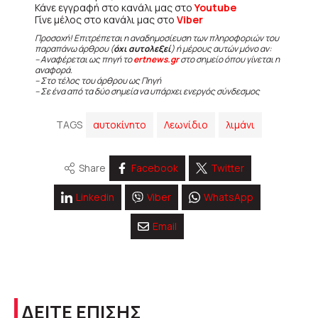
Κάνε εγγραφή στο κανάλι μας στο
Youtube
Γίνε μέλος στο κανάλι μας στο
Viber
Προσοχή! Επιτρέπεται η αναδημοσίευση των πληροφοριών του
παραπάνω άρθρου (
όχι αυτολεξεί
) ή μέρους αυτών μόνο αν:
– Αναφέρεται ως πηγή το
ertnews.gr
στο σημείο όπου γίνεται η
αναφορά.
– Στο τέλος του άρθρου ως Πηγή
– Σε ένα από τα δύο σημεία να υπάρχει ενεργός σύνδεσμος
TAGS
αυτοκίνητο
Λεωνίδιο
λιμάνι
Share
Facebook
Twitter
Linkedin
Viber
WhatsApp
Email
ΔΕΙΤΕ ΕΠΙΣΗΣ