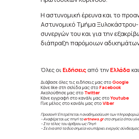
Η αστυνομική έρευνα και το προαν
Αστυνομικό Τμήμα Ξυλοκάστρου- 
συνεργών του και για την εξακρί
διάπραξη παρόμοιων αδικημάτων
Όλες οι
Ειδήσεις
από την
Ελλάδα
κα
Διάβασε όλες τις ειδήσεις μας στο
Google
Κάνε like στη σελίδα μας στο
Facebook
Ακολούθησε μας στο
Twitter
Κάνε εγγραφή στο κανάλι μας στο
Youtube
Γίνε μέλος στο κανάλι μας στο
Viber
Προσοχή! Επιτρέπεται η αναδημοσίευση των πληροφοριώ
– Αναφέρεται ως πηγή το
ertnews.gr
στο σημείο όπου γίν
– Στο τέλος του άρθρου ως Πηγή
– Σε ένα από τα δύο σημεία να υπάρχει ενεργός σύνδεσμος