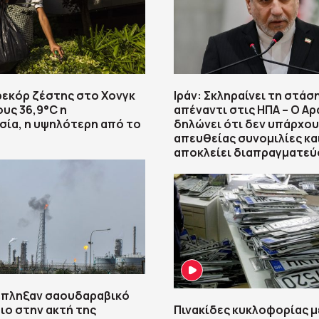
ρεκόρ ζέστης στο Χονγκ
Ιράν: Σκληραίνει τη στάσ
ους 36,9°C η
απέναντι στις ΗΠΑ – Ο Αρ
ία, η υψηλότερη από το
δηλώνει ότι δεν υπάρχο
απευθείας συνομιλίες κα
αποκλείει διαπραγματεύ
έπληξαν σαουδαραβικό
ιο στην ακτή της
Πινακίδες κυκλοφορίας μ