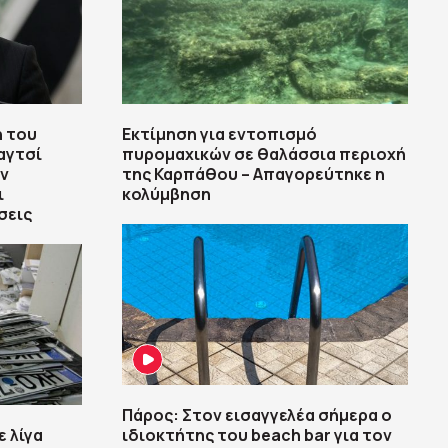
η του
Εκτίμηση για εντοπισμό
αγτσί
πυρομαχικών σε θαλάσσια περιοχή
υν
της Καρπάθου – Απαγορεύτηκε η
ι
κολύμβηση
σεις
Πάρος: Στον εισαγγελέα σήμερα ο
ε λίγα
ιδιοκτήτης του beach bar για τον