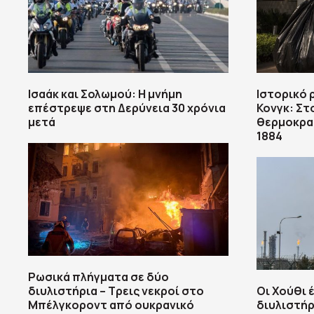
Ισαάκ και Σολωμού: Η μνήμη
Ιστορικό 
επέστρεψε στη Δερύνεια 30 χρόνια
Κονγκ: Στ
μετά
θερμοκρασ
1884
Ρωσικά πλήγματα σε δύο
διυλιστήρια – Τρεις νεκροί στο
Οι Χούθι 
Μπέλγκοροντ από ουκρανικό
διυλιστήρ