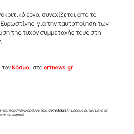
ακριτικό έργο, συνεχίζεται από το
Ευρωστίνης, για την ταυτοποίηση των
βωση της τυχόν συμμετοχής τους στη
.
ι τον
Κόσμο
, στο
ertnews.gr
ν του παραπάνω άρθρου (
όχι αυτολεξεί
) ή μέρους αυτών μόνο αν:
εται η αναφορά.