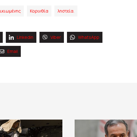
λικιωμένης
Κορινθία
ληστεία.
Linkedin
Viber
WhatsApp
Email