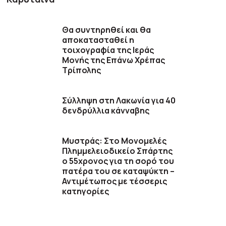
Θα συντηρηθεί και θα
αποκατασταθεί η
τοιχογραφία της Ιεράς
Μονής της Επάνω Χρέπας
Τρίπολης
Σύλληψη στη Λακωνία για 40
δενδρύλλια κάνναβης
Μυστράς: Στο Μονομελές
Πλημμελειοδικείο Σπάρτης
ο 55χρονος για τη σορό του
πατέρα του σε καταψύκτη –
Αντιμέτωπος με τέσσερις
κατηγορίες