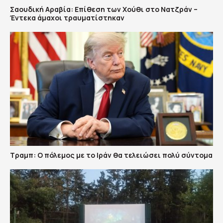
Σαουδική Αραβία: Επίθεση των Χούθι στο Νατζράν –
Έντεκα άμαχοι τραυματίστηκαν
Τραμπ: Ο πόλεμος με το Ιράν θα τελειώσει πολύ σύντομα