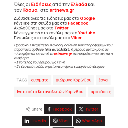
Όλες οι
Ειδήσεις
από την
Ελλάδα
και
τον
Κόσμο
, στο
ertnews.gr
Διάβασε όλες τις ειδήσεις μας στο
Google
Κάνε like στη σελίδα μας στο
Facebook
Ακολούθησε μας στο
Twitter
Κάνε εγγραφή στο κανάλι μας στο
Youtube
Γίνε μέλος στο κανάλι μας στο
Viber
Προσοχή! Επιτρέπεται η αναδημοσίευση των πληροφοριών του
παραπάνω άρθρου (
όχι αυτολεξεί
) ή μέρους αυτών μόνο αν:
– Αναφέρεται ως πηγή το
ertnews.gr
στο σημείο όπου γίνεται η
αναφορά.
– Στο τέλος του άρθρου ως Πηγή
– Σε ένα από τα δύο σημεία να υπάρχει ενεργός σύνδεσμος
TAGS
αιτήματα
Διώρυγα Κορίνθου
έργα
Ινστιτούτο Καταναλωτών Κορίνθου
προτάσεις
Share
Facebook
Twitter
Linkedin
Viber
WhatsApp