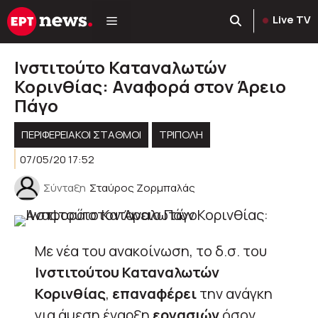
Μετάβαση
Live TV
σε
περιεχόμενο
Ινστιτούτο Καταναλωτών
Κορινθίας: Αναφορά στον Άρειο
Πάγο
ΠΕΡΙΦΕΡΕΙΑΚΟΊ ΣΤΑΘΜΟΊ
ΤΡΙΠΟΛΗ
07/05/20 17:52
Σύνταξη
Σταύρος Ζορμπαλάς
Με νέα του ανακοίνωση, το δ.σ. του
Ινστιτούτου Καταναλωτών
Κορινθίας
,
επαναφέρει
την ανάγκη
για άμεση έναρξη
εργασιών
όσον