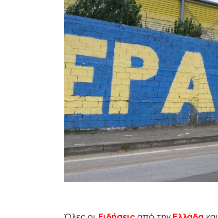
Όλες οι
Ειδήσεις
από την
Ελλάδα
κα