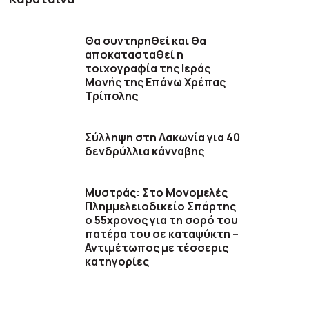
Θα συντηρηθεί και θα
αποκατασταθεί η
τοιχογραφία της Ιεράς
Μονής της Επάνω Χρέπας
Τρίπολης
Σύλληψη στη Λακωνία για 40
δενδρύλλια κάνναβης
Μυστράς: Στο Μονομελές
Πλημμελειοδικείο Σπάρτης
ο 55χρονος για τη σορό του
πατέρα του σε καταψύκτη –
Αντιμέτωπος με τέσσερις
κατηγορίες