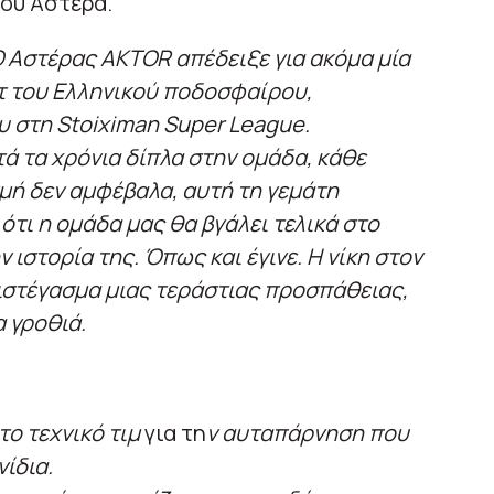
ου Αστέρα.
 Αστέρας AKTOR απέδειξε για ακόμα μία
ίτ του Ελληνικού ποδοσφαίρου,
 στη Stoiximan Super League.
ά τα χρόνια δίπλα στην ομάδα, κάθε
γμή δεν αμφέβαλα, αυτή τη γεμάτη
ότι η ομάδα μας θα βγάλει τελικά στο
 ιστορία της. Όπως και έγινε. Η νίκη στον
πιστέγασμα μιας τεράστιας προσπάθειας,
α γροθιά.
το τεχνικό τιμ
για τη
ν αυταπάρνηση που
ίδια.