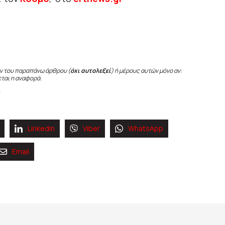
ν του παραπάνω άρθρου (
όχι αυτολεξεί
) ή μέρους αυτών μόνο αν:
εται η αναφορά.
Linkedin
Viber
WhatsApp
Email