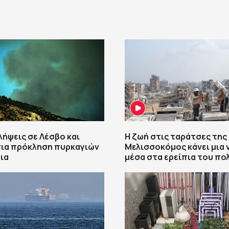
λήψεις σε Λέσβο και
Η ζωή στις ταράτσες της
για πρόκληση πυρκαγιών
Μελισσοκόμος κάνει μια 
ια
μέσα στα ερείπια του πο