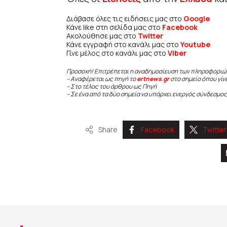
Διάβασε όλες τις ειδήσεις μας στο
Google
Κάνε like στη σελίδα μας στο
Facebook
Ακολούθησε μας στο
Twitter
Κάνε εγγραφή στο κανάλι μας στο
Youtube
Γίνε μέλος στο κανάλι μας στο
Viber
Προσοχή! Επιτρέπεται η αναδημοσίευση των πληροφοριώ
– Αναφέρεται ως πηγή το
ertnews.gr
στο σημείο όπου γίν
– Στο τέλος του άρθρου ως Πηγή
– Σε ένα από τα δύο σημεία να υπάρχει ενεργός σύνδεσμος
Share
Facebook
Twitter