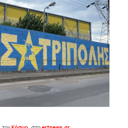
ι τον
Κόσμο
, στο
ertnews.gr