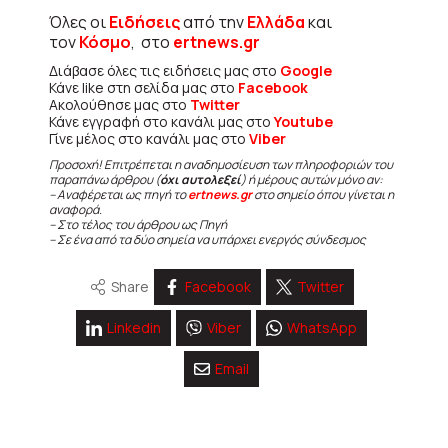
Όλες οι
Ειδήσεις
από την
Ελλάδα
και
τον
Κόσμο
, στο
ertnews.gr
Διάβασε όλες τις ειδήσεις μας στο
Google
Κάνε like στη σελίδα μας στο
Facebook
Ακολούθησε μας στο
Twitter
Κάνε εγγραφή στο κανάλι μας στο
Youtube
Γίνε μέλος στο κανάλι μας στο
Viber
Προσοχή! Επιτρέπεται η αναδημοσίευση των πληροφοριών του
παραπάνω άρθρου (
όχι αυτολεξεί
) ή μέρους αυτών μόνο αν:
– Αναφέρεται ως πηγή το
ertnews.gr
στο σημείο όπου γίνεται η
αναφορά.
– Στο τέλος του άρθρου ως Πηγή
– Σε ένα από τα δύο σημεία να υπάρχει ενεργός σύνδεσμος
Share
Facebook
Twitter
Linkedin
Viber
WhatsApp
Email