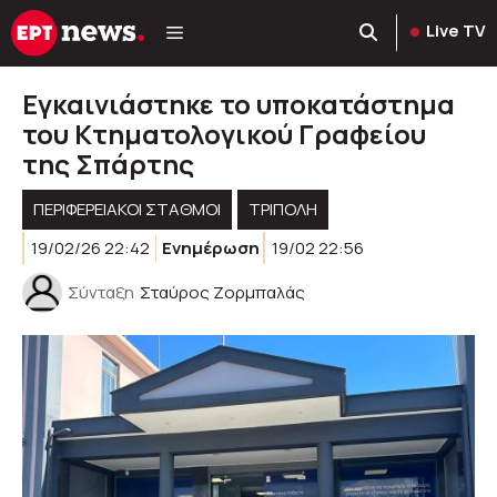
Μετάβαση
Live TV
σε
περιεχόμενο
Εγκαινιάστηκε το υποκατάστημα
του Κτηματολογικού Γραφείου
της Σπάρτης
ΠΕΡΙΦΕΡΕΙΑΚΟΊ ΣΤΑΘΜΟΊ
ΤΡΙΠΟΛΗ
19/02/26 22:42
Ενημέρωση
19/02 22:56
Σύνταξη
Σταύρος Ζορμπαλάς