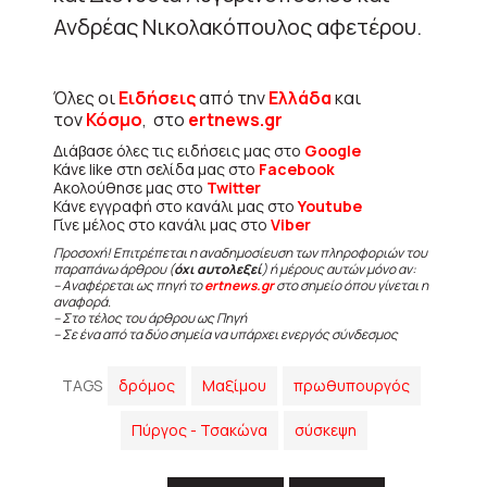
Ανδρέας Νικολακόπουλος αφετέρου.
Όλες οι
Ειδήσεις
από την
Ελλάδα
και
τον
Κόσμο
, στο
ertnews.gr
Διάβασε όλες τις ειδήσεις μας στο
Google
Κάνε like στη σελίδα μας στο
Facebook
Ακολούθησε μας στο
Twitter
Κάνε εγγραφή στο κανάλι μας στο
Youtube
Γίνε μέλος στο κανάλι μας στο
Viber
Προσοχή! Επιτρέπεται η αναδημοσίευση των πληροφοριών του
παραπάνω άρθρου (
όχι αυτολεξεί
) ή μέρους αυτών μόνο αν:
– Αναφέρεται ως πηγή το
ertnews.gr
στο σημείο όπου γίνεται η
αναφορά.
– Στο τέλος του άρθρου ως Πηγή
– Σε ένα από τα δύο σημεία να υπάρχει ενεργός σύνδεσμος
TAGS
δρόμος
Μαξίμου
πρωθυπουργός
Πύργος - Τσακώνα
σύσκεψη