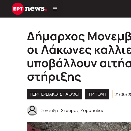
Μετάβαση
σε
περιεχόμενο
Δήμαρχος Μονεμβ
οι Λάκωνες καλλι
υποβάλλουν αιτήσ
στήριξης
ΠΕΡΙΦΕΡΕΙΑΚΟΊ ΣΤΑΘΜΟΊ
ΤΡΙΠΟΛΗ
21/06/2
Σύνταξη
Σταύρος Ζορμπαλάς