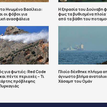
το Ηνωμένο Βασίλειο:
Η ξηρασία του Δούναβη φ
ι οι φόβοι για
φως τα βυθισμένα πλοία 
ική ανασφάλεια
από τα βάθη του ποταμο
ς για φωτιές: Red Code
Πλοίο δέχθηκε πλήγμα α
και πέντε περιοχές – Τι
άγνωστο βλήμα ανατολικ
 χάρτης πρόβλεψης
Χάσαμπ του Ομάν
Πυρκαγιάς