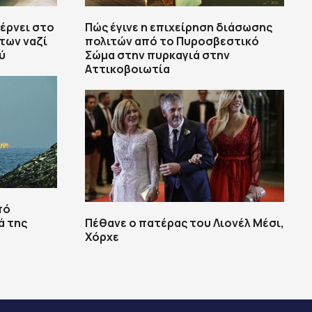
έρνει στο
Πώς έγινε η επιχείρηση διάσωσης
των ναζί
πολιτών από το Πυροσβεστικό
ύ
Σώμα στην πυρκαγιά στην
Αττικοβοιωτία
πό
ά της
Πέθανε ο πατέρας του Λιονέλ Μέσι,
Χόρχε