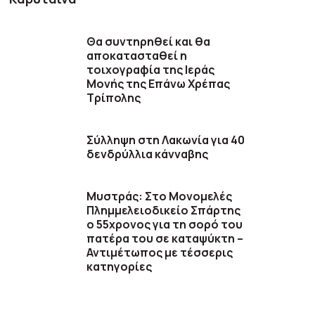
Θα συντηρηθεί και θα
αποκατασταθεί η
τοιχογραφία της Ιεράς
Μονής της Επάνω Χρέπας
Τρίπολης
Σύλληψη στη Λακωνία για 40
δενδρύλλια κάνναβης
Μυστράς: Στο Μονομελές
Πλημμελειοδικείο Σπάρτης
ο 55χρονος για τη σορό του
πατέρα του σε καταψύκτη –
Αντιμέτωπος με τέσσερις
κατηγορίες