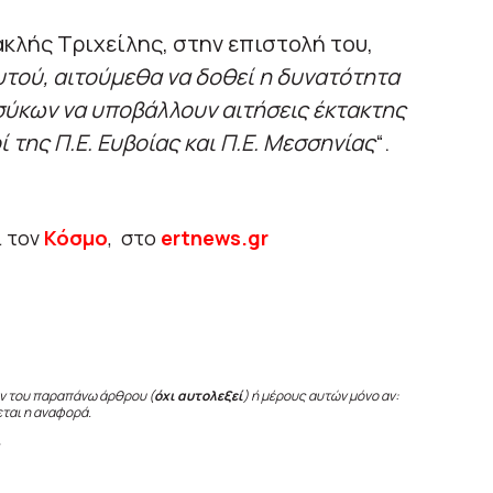
ακλής Τριχείλης, στην επιστολή του,
υτού, αιτούμεθα να δοθεί η δυνατότητα
σύκων να υποβάλλουν αιτήσεις έκτακτης
της Π.Ε. Ευβοίας και Π.Ε. Μεσσηνίας
“.
ι τον
Κόσμο
, στο
ertnews.gr
ν του παραπάνω άρθρου (
όχι αυτολεξεί
) ή μέρους αυτών μόνο αν:
εται η αναφορά.