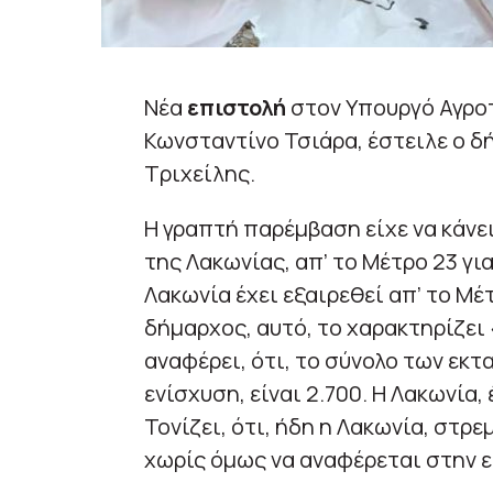
Νέα
επιστολή
στον Υπουργό Αγρο
Κωνσταντίνο Τσιάρα, έστειλε ο 
Τριχείλης.
Η γραπτή παρέμβαση είχε να κάνε
της Λακωνίας, απ’ το Μέτρο 23 γι
Λακωνία έχει εξαιρεθεί απ’ το Μέ
δήμαρχος, αυτό, το χαρακτηρίζει
αναφέρει, ότι, το σύνολο των εκτ
ενίσχυση, είναι 2.700. Η Λακωνία,
Τονίζει, ότι, ήδη η Λακωνία, στρ
χωρίς όμως να αναφέρεται στην 