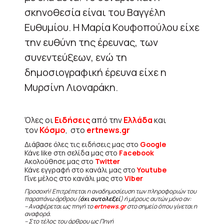
σκηνοθεσία είναι του Βαγγέλη
Ευθυμίου. Η Μαρία Κουφοπούλου είχε
την ευθύνη της έρευνας, των
συνεντεύξεων, ενώ τη
δημοσιογραφική έρευνα είχε η
Μυρσίνη Λιοναράκη.
Όλες οι
Ειδήσεις
από την
Ελλάδα
και
τον
Κόσμο
, στο
ertnews.gr
Διάβασε όλες τις ειδήσεις μας στο
Google
Κάνε like στη σελίδα μας στο
Facebook
Ακολούθησε μας στο
Twitter
Κάνε εγγραφή στο κανάλι μας στο
Youtube
Γίνε μέλος στο κανάλι μας στο
Viber
Προσοχή! Επιτρέπεται η αναδημοσίευση των πληροφοριών του
παραπάνω άρθρου (
όχι αυτολεξεί
) ή μέρους αυτών μόνο αν:
– Αναφέρεται ως πηγή το
ertnews.gr
στο σημείο όπου γίνεται η
αναφορά.
– Στο τέλος του άρθρου ως Πηγή