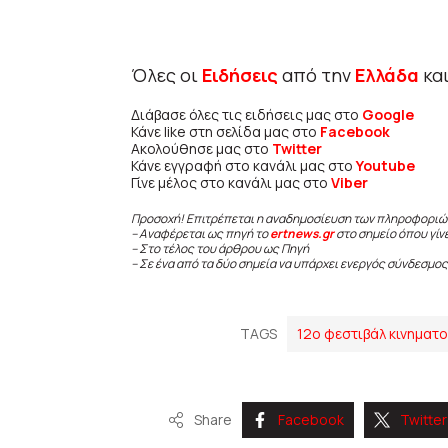
Όλες οι
Ειδήσεις
από την
Ελλάδα
κα
Διάβασε όλες τις ειδήσεις μας στο
Google
Κάνε like στη σελίδα μας στο
Facebook
Ακολούθησε μας στο
Twitter
Κάνε εγγραφή στο κανάλι μας στο
Youtube
Γίνε μέλος στο κανάλι μας στο
Viber
Προσοχή! Επιτρέπεται η αναδημοσίευση των πληροφοριώ
– Αναφέρεται ως πηγή το
ertnews.gr
στο σημείο όπου γίν
– Στο τέλος του άρθρου ως Πηγή
– Σε ένα από τα δύο σημεία να υπάρχει ενεργός σύνδεσμος
TAGS
12ο φεστιβάλ κινηματ
Share
Facebook
Twitter