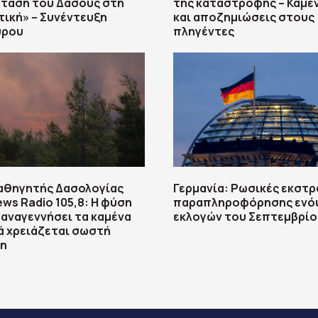
ταση του Δάσους στη
της καταστροφής – Καμέν
τική» – Συνέντευξη
και αποζημιώσεις στους
ύρου
πληγέντες
Καθηγητής Δασολογίας
Γερμανία: Ρωσικές εκστρ
ws Radio 105,8: Η φύση
παραπληροφόρησης ενόψ
 αναγεννήσει τα καμένα
εκλογών του Σεπτεμβρίο
ά χρειάζεται σωστή
η