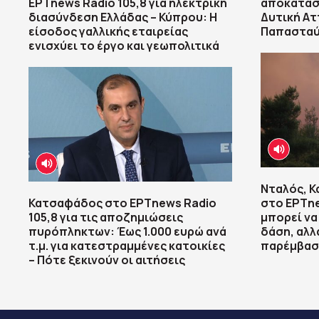
ΕΡΤnews Radio 105,8 για ηλεκτρική
αποκατάσ
διασύνδεση Ελλάδας – Κύπρου: Η
Δυτική Ατ
είσοδος γαλλικής εταιρείας
Παπαστα
ενισχύει το έργο και γεωπολιτικά
Νταλός, 
Κατσαφάδος στο ΕΡΤnews Radio
στο ΕΡΤne
105,8 για τις αποζημιώσεις
μπορεί να
πυρόπληκτων: Έως 1.000 ευρώ ανά
δάση, αλλ
τ.μ. για κατεστραμμένες κατοικίες
παρέμβασ
– Πότε ξεκινούν οι αιτήσεις