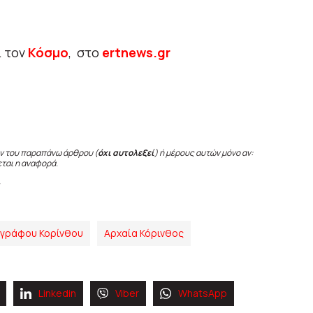
ι τον
Κόσμο
, στο
ertnews.gr
ν του παραπάνω άρθρου (
όχι αυτολεξεί
) ή μέρους αυτών μόνο αν:
εται η αναφορά.
ογράφου Κορίνθου
Αρχαία Κόρινθος
Linkedin
Viber
WhatsApp