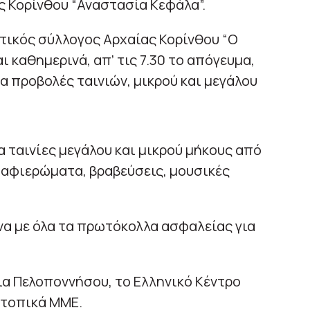
ς Κορίνθου “Αναστασία Κεφάλα”.
στικός σύλλογος Αρχαίας Κορίνθου “Ο
ι καθημερινά, απ’ τις 7.30 το απόγευμα,
για προβολές ταινιών, μικρού και μεγάλου
α ταινίες μεγάλου και μικρού μήκους από
 αφιερώματα, βραβεύσεις, μουσικές
να με όλα τα πρωτόκολλα ασφαλείας για
ια Πελοποννήσου, το Ελληνικό Κέντρο
 τοπικά ΜΜΕ.