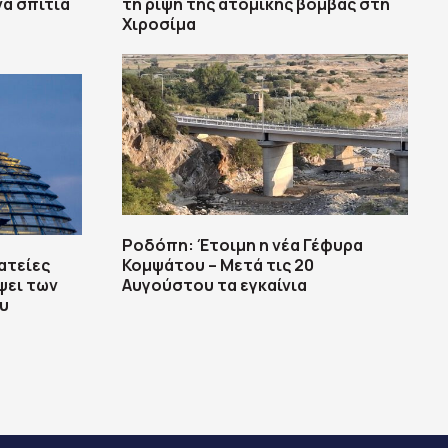
α σπίτια
τη ρίψη της ατομικής βόμβας στη
Χιροσίμα
Ροδόπη: Έτοιμη η νέα Γέφυρα
ατείες
Κομψάτου – Μετά τις 20
ει των
Αυγούστου τα εγκαίνια
υ