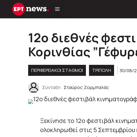
Μετάβαση
σε
περιεχόμενο
12ο διεθνές φεστ
Κορινθίας ”Γέφυρ
ΠΕΡΙΦΕΡΕΙΑΚΟΊ ΣΤΑΘΜΟΊ
ΤΡΙΠΟΛΗ
30/08/2
Σύνταξη
Σταύρος Ζορμπαλάς
Ξεκίνησε το 12ο φεστιβάλ κινημα
ολοκληρωθεί στις 5 Σεπτεμβρίου 