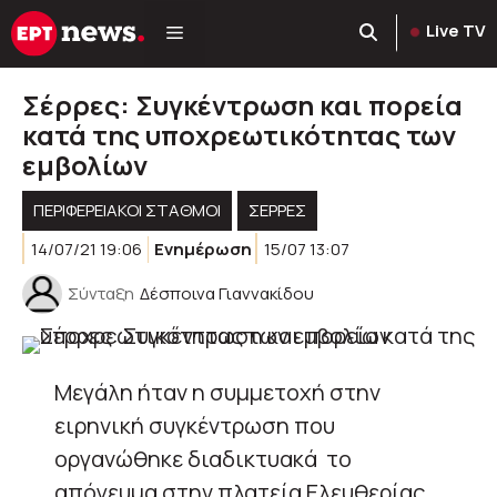
Μετάβαση
Live TV
σε
περιεχόμενο
Σέρρες: Συγκέντρωση και πορεία
κατά της υποχρεωτικότητας των
εμβολίων
ΠΕΡΙΦΕΡΕΙΑΚΟΊ ΣΤΑΘΜΟΊ
ΣΕΡΡΕΣ
14/07/21 19:06
Ενημέρωση
15/07 13:07
Σύνταξη
Δέσποινα Γιαννακίδου
Μεγάλη ήταν η συμμετοχή στην
ειρηνική συγκέντρωση που
οργανώθηκε διαδικτυακά το
απόγευμα στην πλατεία Ελευθερίας