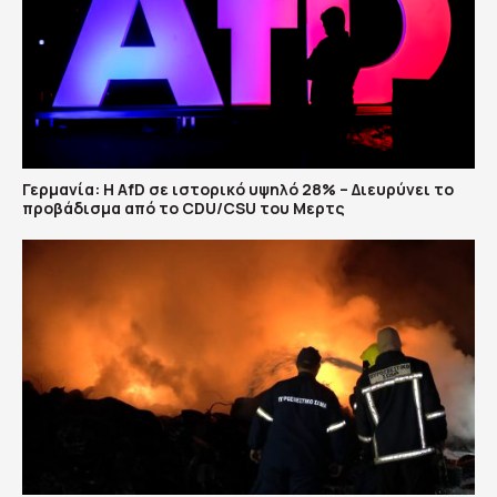
Γερμανία: Η AfD σε ιστορικό υψηλό 28% – Διευρύνει το
προβάδισμα από το CDU/CSU του Μερτς