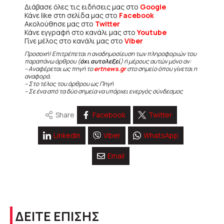
Διάβασε όλες τις ειδήσεις μας στο
Google
Κάνε like στη σελίδα μας στο
Facebook
Ακολούθησε μας στο
Twitter
Κάνε εγγραφή στο κανάλι μας στο
Youtube
Γίνε μέλος στο κανάλι μας στο
Viber
Προσοχή! Επιτρέπεται η αναδημοσίευση των πληροφοριών του
παραπάνω άρθρου (
όχι αυτολεξεί
) ή μέρους αυτών μόνο αν:
– Αναφέρεται ως πηγή το
ertnews.gr
στο σημείο όπου γίνεται η
αναφορά.
– Στο τέλος του άρθρου ως Πηγή
– Σε ένα από τα δύο σημεία να υπάρχει ενεργός σύνδεσμος
Share
Facebook
Twitter
Linkedin
Viber
WhatsApp
Email
ΔΕΙΤΕ ΕΠΙΣΗΣ