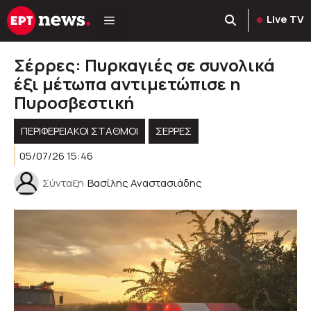
Μετάβαση
Live TV
σε
περιεχόμενο
Σέρρες: Πυρκαγιές σε συνολικά
έξι μέτωπα αντιμετώπισε η
Πυροσβεστική
ΠΕΡΙΦΕΡΕΙΑΚΟΊ ΣΤΑΘΜΟΊ
ΣΕΡΡΕΣ
05/07/26 15:46
Σύνταξη
Βασίλης Αναστασιάδης