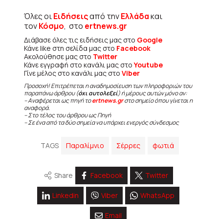
Όλες οι
Ειδήσεις
από την
Ελλάδα
και
τον
Κόσμο
, στο
ertnews.gr
Διάβασε όλες τις ειδήσεις μας στο
Google
Κάνε like στη σελίδα μας στο
Facebook
Ακολούθησε μας στο
Twitter
Κάνε εγγραφή στο κανάλι μας στο
Youtube
Γίνε μέλος στο κανάλι μας στο
Viber
Προσοχή! Επιτρέπεται η αναδημοσίευση των πληροφοριών του
παραπάνω άρθρου (
όχι αυτολεξεί
) ή μέρους αυτών μόνο αν:
– Αναφέρεται ως πηγή το
ertnews.gr
στο σημείο όπου γίνεται η
αναφορά.
– Στο τέλος του άρθρου ως Πηγή
– Σε ένα από τα δύο σημεία να υπάρχει ενεργός σύνδεσμος
TAGS
Παραλίμνιο
Σέρρες
φωτιά
Share
Facebook
Twitter
Linkedin
Viber
WhatsApp
Email