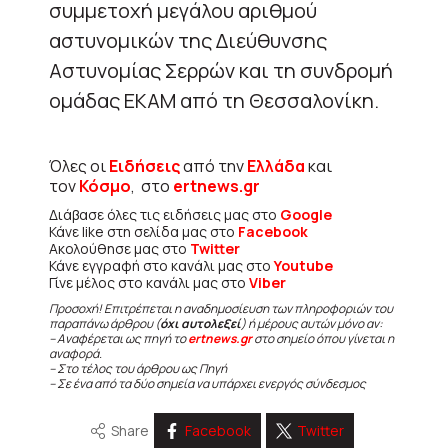
συμμετοχή μεγάλου αριθμού
αστυνομικών της Διεύθυνσης
Αστυνομίας Σερρών και τη συνδρομή
ομάδας ΕΚΑΜ από τη Θεσσαλονίκη.
Όλες οι
Ειδήσεις
από την
Ελλάδα
και
τον
Κόσμο
, στο
ertnews.gr
Διάβασε όλες τις ειδήσεις μας στο
Google
Κάνε like στη σελίδα μας στο
Facebook
Ακολούθησε μας στο
Twitter
Κάνε εγγραφή στο κανάλι μας στο
Youtube
Γίνε μέλος στο κανάλι μας στο
Viber
Προσοχή! Επιτρέπεται η αναδημοσίευση των πληροφοριών του
παραπάνω άρθρου (
όχι αυτολεξεί
) ή μέρους αυτών μόνο αν:
– Αναφέρεται ως πηγή το
ertnews.gr
στο σημείο όπου γίνεται η
αναφορά.
– Στο τέλος του άρθρου ως Πηγή
– Σε ένα από τα δύο σημεία να υπάρχει ενεργός σύνδεσμος
Share
Facebook
Twitter