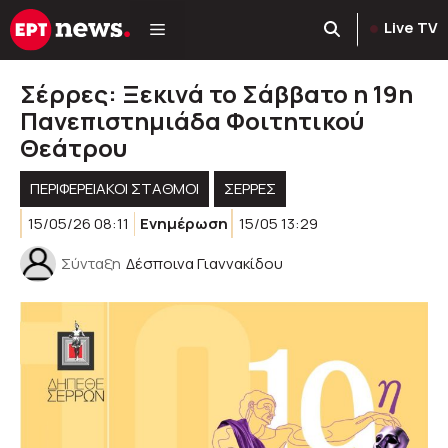
Μετάβαση
Live TV
σε
περιεχόμενο
Σέρρες: Ξεκινά το Σάββατο η 19η
Πανεπιστημιάδα Φοιτητικού
Θεάτρου
ΠΕΡΙΦΕΡΕΙΑΚΟΊ ΣΤΑΘΜΟΊ
ΣΕΡΡΕΣ
15/05/26 08:11
Ενημέρωση
15/05 13:29
Σύνταξη
Δέσποινα Γιαννακίδου